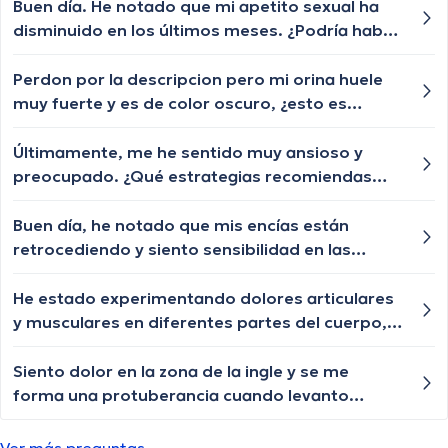
Buen día. He notado que mi apetito sexual ha
disminuido en los últimos meses. ¿Podría haber
factores médicos detrás de esto?
Perdon por la descripcion pero mi orina huele
muy fuerte y es de color oscuro, ¿esto es
normal? Pense que era por no tomar agua pero
ya tome mucha y sigue igual estoy muy
Últimamente, me he sentido muy ansioso y
preocupado por mi salud y necesito respuestas
preocupado. ¿Qué estrategias recomiendas
urgentes.
para manejar la ansiedad en el día a día?
Buen día, he notado que mis encías están
retrocediendo y siento sensibilidad en las
raíces de los dientes. Hay algo que pueda hacer
para detener esto?
He estado experimentando dolores articulares
y musculares en diferentes partes del cuerpo,
¿esto podría ser un síntoma de lupus? ¿Cómo
puedo aliviar estos dolores?
Siento dolor en la zona de la ingle y se me
forma una protuberancia cuando levanto
objetos pesados o hago algún esfuerzo físico...
Que puede ser? Es normal? no hago mucho