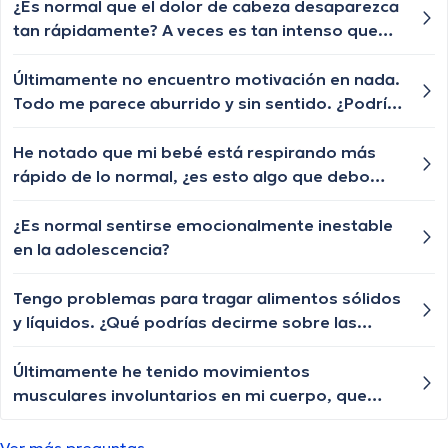
¿Es normal que el dolor de cabeza desaparezca
tan rápidamente? A veces es tan intenso que
me hace detener lo que estoy haciendo, pero
luego se desvanece en cuestión de segundos.
Últimamente no encuentro motivación en nada.
Todo me parece aburrido y sin sentido. ¿Podría
tener depresión?
He notado que mi bebé está respirando más
rápido de lo normal, ¿es esto algo que debo
monitorear o es algo que se considera normal
en los bebés?
¿Es normal sentirse emocionalmente inestable
en la adolescencia?
Tengo problemas para tragar alimentos sólidos
y líquidos. ¿Qué podrías decirme sobre las
posibles causas de la disfagia y cuándo debería
buscar ayuda médica?
Últimamente he tenido movimientos
musculares involuntarios en mi cuerpo, que
puede ser?