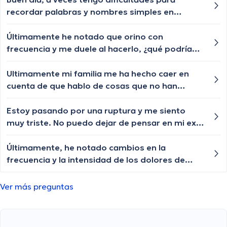
secundarios más comunes de estos
recordar palabras y nombres simples en
tratamientos y cómo podrían afectar mi
conversaciones. ¿Podría esto estar relacionado
calidad de vida. ¿Podrían ayudarme a entender
con algo más que el estrés?
Últimamente he notado que orino con
mejor esto? Muchas gracias.
frecuencia y me duele al hacerlo, ¿qué podría
estar causando esto? Estoy preocupada de que
sea algo más serio como una infección renal.
Ultimamente mi familia me ha hecho caer en
cuenta de que hablo de cosas que no han
pasado de la forma en la que recuerdo... Qué
puedo hacer para esto? Necesito mas claridad
Estoy pasando por una ruptura y me siento
mental. ¿Existen terapias o tratamientos para
muy triste. No puedo dejar de pensar en mi ex.
abordar los recuerdos falsos y la confusión?
¿Hay alguna manera de superarlo más rápido?
Últimamente, he notado cambios en la
frecuencia y la intensidad de los dolores de
cabeza. ¿Qué condiciones podrían estar
asociadas con cambios en los patrones de
Ver más preguntas
dolor de cabeza y cuándo debería buscar
atención médica?