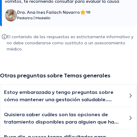
vómitos, te recomiendo consultar para evaluar la causa
Dra. Ana Ines Failach Navarro
10
Pediatra
|
Medellín
El contenido de las respuestas es estrictamente informativo y
no debe considerarse como sustituto a un asesoramiento
médico.
Otras preguntas sobre Temas generales
Estoy embarazada y tengo preguntas sobre
cómo mantener una gestación saludable.
¿Cuáles son los consejos clave?
Quisiera saber cuáles son las opciones de
tratamiento disponibles para alguien que ha
sido diagnosticado con epilepsia. También me
gustaría saber cuáles son los efectos
Buen día, a veces tengo dificultades para