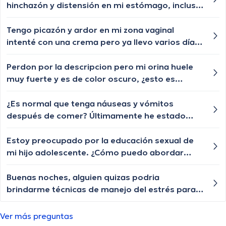
hinchazón y distensión en mi estómago, incluso
después de comer porciones pequeñas.
Además, he experimentado cambios en mi
Tengo picazón y ardor en mi zona vaginal
apetito y pérdida de peso inexplicada. ¿A qué
intenté con una crema pero ya llevo varios días
podrían deberse estos síntomas y cómo puedo
sintiendo la molestia y no se si deberia hacerme
abordarlos?
un estudio me preocupa que pueda ser alguna
Perdon por la descripcion pero mi orina huele
enfermedad
muy fuerte y es de color oscuro, ¿esto es
normal? Pense que era por no tomar agua pero
ya tome mucha y sigue igual estoy muy
¿Es normal que tenga náuseas y vómitos
preocupado por mi salud y necesito respuestas
después de comer? Últimamente he estado
urgentes.
evitando comer porque me siento muy mal
después.
Estoy preocupado por la educación sexual de
mi hijo adolescente. ¿Cómo puedo abordar
este tema de manera abierta y educativa?
Buenas noches, alguien quizas podria
brindarme técnicas de manejo del estrés para
reducir la ansiedad en la vida diaria?
Ultimamente siento que lo necesito bastante
Ver más preguntas