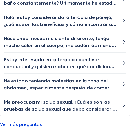
baño constantemente? Últimamente he estado
experimentando estas molestias con
frecuencia y no sé por qué.
Hola, estoy considerando la terapia de pareja,
¿cuáles son los beneficios y cómo encontrar un
terapeuta adecuado?
Hace unos meses me siento diferente, tengo
mucho calor en el cuerpo, me sudan las manos
y la frente y me siento muy incómoda. ¿Qué
podría estar causando estos síntomas?
Estoy interesado en la terapia cognitivo-
conductual y quisiera saber en qué condiciones
de salud mental puede ser efectiva?
He estado teniendo molestias en la zona del
abdomen, especialmente después de comer
comidas grasosas o pesadas, ¿qué podría estar
causando esto?
Me preocupa mi salud sexual. ¿Cuáles son las
pruebas de salud sexual que debo considerar y
con qué frecuencia?
Ver más preguntas