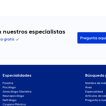
 nuestros especialistas
Pregunta aqu
a gratis
Especialidades
Búsqueda 
Fisiatra
Nombre de mé
Psicólogo
Área
Ginecólogo Obstetra
Especialidad
Neuropsicólogo
Artículos de sa
Nefrólogo
Pregunta a nue
Cirujano Plástico