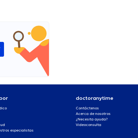
í
por
doctoranytime
dico
Contáctenos
Acerca de nosotros
¿Necesita ayuda?
lud
Videoconsulta
stros especialistas