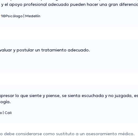
 y el apoyo profesional adecuado pueden hacer una gran diferenci
10
Psicólogo
|
Medellín
evaluar y postular un tratamiento adecuado.
presar lo que siente y piense, se sienta escuchada y no juzgada, 
logía.
go
|
Cali
 no debe considerarse como sustituto a un asesoramiento médico.