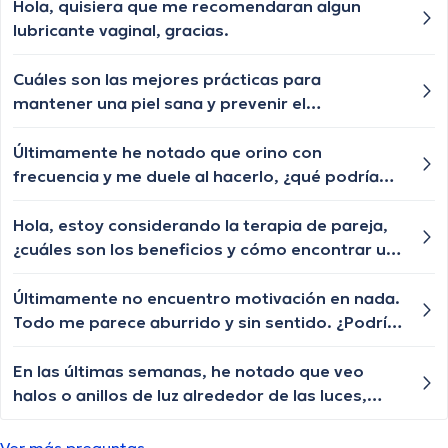
Hola, quisiera que me recomendaran algun
lubricante vaginal, gracias.
Cuáles son las mejores prácticas para
mantener una piel sana y prevenir el
envejecimiento prematuro?
Últimamente he notado que orino con
frecuencia y me duele al hacerlo, ¿qué podría
estar causando esto? Estoy preocupada de que
sea algo más serio como una infección renal.
Hola, estoy considerando la terapia de pareja,
¿cuáles son los beneficios y cómo encontrar un
terapeuta adecuado?
Últimamente no encuentro motivación en nada.
Todo me parece aburrido y sin sentido. ¿Podría
tener depresión?
En las últimas semanas, he notado que veo
halos o anillos de luz alrededor de las luces,
especialmente por la noche. Esto me preocupa
y me gustaría saber qué podría estar causando