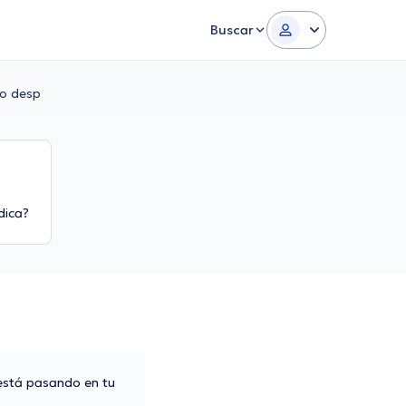
Buscar
so desp
dica?
 está pasando en tu