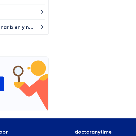
¿Es normal que me duelan tanto las piernas? Siento como si estuviera arrastrando cadenas no puedo ni caminar bien y no se si son calambres o cansancio o si es algo grave.
í
por
doctoranytime