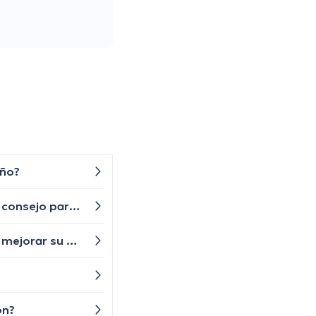
eño?
Buenas tardes. Mi peso ha aumentado recientemente y he notado que tengo más antojos de comida. ¿Algún consejo para manejar esto?
Mi hijo tiene problemas para mantenerse enfocado en sus tareas escolares, ¿cuáles son las estrategias para mejorar su concentración?
on?