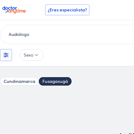
doctoranytime
¿Eres especialista?
Sexo
Cundinamarca
Fusagasugá