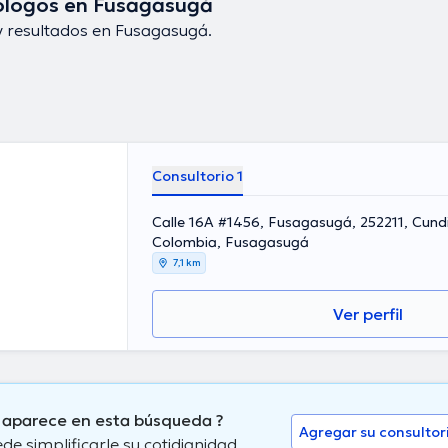
ólogos en Fusagasugá
 resultados en Fusagasugá.
Consultorio 1
Calle 16A #1456, Fusagasugá, 252211, Cun
Colombia, Fusagasugá
7,1 km
Ver perfil
 aparece en esta búsqueda ?
Agregar su consultor
 simplificarle su cotidianidad.