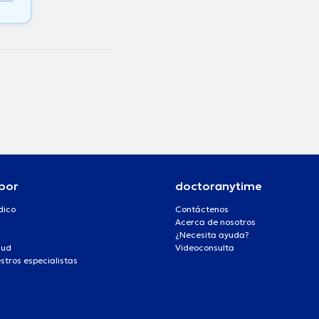
por
doctoranytime
dico
Contáctenos
Acerca de nosotros
¿Necesita ayuda?
lud
Videoconsulta
stros especialistas