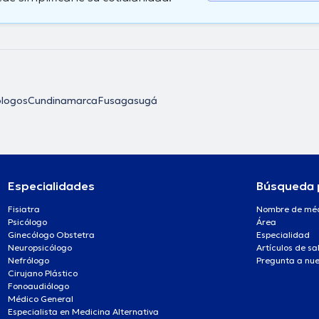
ólogos
Cundinamarca
Fusagasugá
Especialidades
Búsqueda 
Fisiatra
Nombre de mé
Psicólogo
Área
Ginecólogo Obstetra
Especialidad
Neuropsicólogo
Artículos de sa
Nefrólogo
Pregunta a nue
Cirujano Plástico
Fonoaudiólogo
Médico General
Especialista en Medicina Alternativa