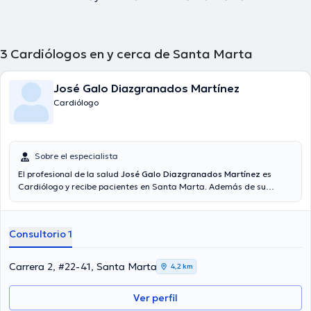
3
Cardiólogos en y cerca de Santa Marta
José Galo Diazgranados Martínez
Cardiólogo
Sobre el especialista
El profesional de la salud
José Galo Diazgranados Martínez
es
Cardiólogo y recibe pacientes en Santa Marta. Además de su
formación académica sobresaliente, el doctor tiene experiencia en
su área de especialidad. El profesional de la salud tiene varios años
de experiencia laboral en su área de experiencia. Así mismo, él se ha
Consultorio 1
desempeñado como miembro de diversas asociaciones médicas.
José Galo Diazgranados Martínez ha intervenido en cuantiosas
conferencias con el ideal de tener una formación continua en su
Carrera 2, #22-41, Santa Marta
4,2 km
campo de especialización y ha difundido diversas ediciones.
Español son los lenguajes manejados por el doctor.
Ver perfil