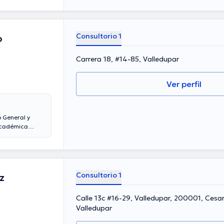
do como
nchez ha
mación continua
os. Cabe
Consultorio 1
o
Carrera 18, #14-85, Valledupar
Ver perfil
 General y
 académica
 especialidad.
ral en su área
e diversas
arte en
n su ámbito de
Consultorio 1
z
 el doctor
Calle 13c #16-29, Valledupar, 200001, Cesa
Valledupar