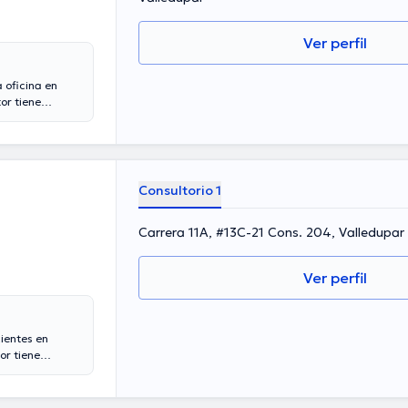
Ver perfil
 oficina en
or tiene
 experiencia
miembro de
nido en
 en su ámbito
 opcionalmente
Consultorio 1
Carrera 11A, #13C-21 Cons. 204, Valledupar
Ver perfil
ientes en
or tiene
periencia
o de diversas
bles