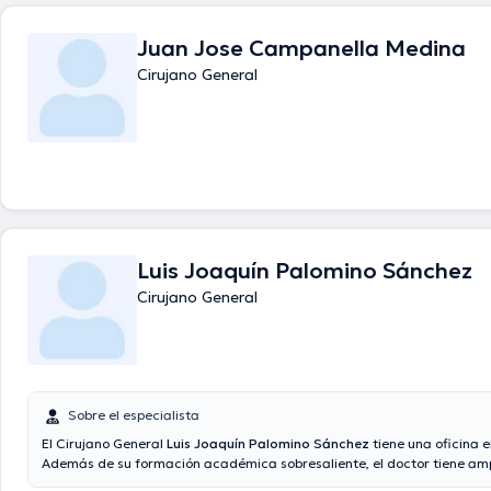
conferencias con miras a tener una formación continua en su disciplin
especialización y ha publicado numerosas ediciones. Para finalizar, el
Juan Jose Campanella Medina
hablar Español en su consultorio.
Cirujano General
Luis Joaquín Palomino Sánchez
Cirujano General
Sobre el especialista
El Cirujano General
Luis Joaquín Palomino Sánchez
tiene una oficina e
Además de su formación académica sobresaliente, el doctor tiene amp
conocimientos en su área de especialidad. El doctor tiene varios años 