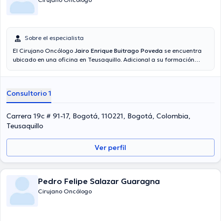
Sobre el especialista
El Cirujano Oncólogo
Jairo Enrique Buitrago Poveda
se encuentra
ubicado en una oficina en Teusaquillo. Adicional a su formación
académica sobresaliente, el doctor tiene experiencia en su área de
especialidad. El profesional de la salud lleva más de años de
experiencia laboral en su área de especialización. Del mismo modo,
Consultorio 1
él se ha desempeñado como miembro de diversas asociaciones
médicas. Jairo Enrique Buitrago Poveda ha compartido en diversas
conferencias con miras a tener una formación continua en su
Carrera 19c # 91-17, Bogotá, 110221, Bogotá, Colombia,
ámbito de especialización y ha publicado diversos comunicados.
Teusaquillo
Finalmente, el especialista puede hablar Español en su consultorio.
Ver perfil
Pedro Felipe Salazar Guaragna
Cirujano Oncólogo