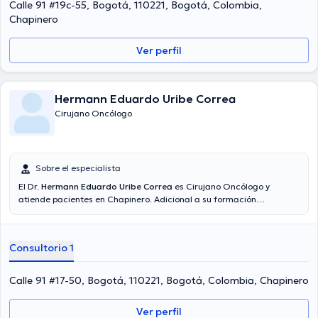
con el ideal de tener una formación continua en su disciplina de
Calle 91 #19c-55, Bogotá, 110221, Bogotá, Colombia,
especialización y ha publicado diversas ediciones. Español son los
Chapinero
idiomas operados por la profesional de la salud.
Ver perfil
Hermann Eduardo Uribe Correa
Cirujano Oncólogo
Sobre el especialista
El Dr.
Hermann Eduardo Uribe Correa
es Cirujano Oncólogo y
atiende pacientes en Chapinero. Adicional a su formación
académica sobresaliente, el doctor tiene amplios conocimientos en
su área de especialidad. El Dr. posee años de experiencia laboral en
su disciplina. Por otra parte, él se ha desempeñado como miembro
Consultorio 1
de diversas asociaciones médicas. Hermann Eduardo Uribe Correa
ha intervenido en diversas conferencias con el fin de tener una
formación continua en su ámbito de especialización y ha publicado
Calle 91 #17-50, Bogotá, 110221, Bogotá, Colombia, Chapinero
diversas ediciones. Por último, el médico puede hablar Español en su
consultorio.
Ver perfil