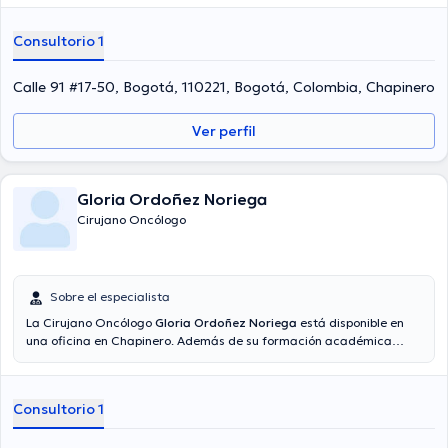
Consultorio 1
Calle 91 #17-50, Bogotá, 110221, Bogotá, Colombia, Chapinero
Ver perfil
Gloria Ordoñez Noriega
Cirujano Oncólogo
Sobre el especialista
La Cirujano Oncólogo
Gloria Ordoñez Noriega
está disponible en
una oficina en Chapinero. Además de su formación académica
sobresaliente, la doctora tiene amplios conocimientos en su área de
especialidad. La doctora lleva más de años de experiencia laboral
en su campo de estudio. De la misma manera, ella se ha
Consultorio 1
desempeñado como miembro de diversas asociaciones médicas.
Gloria Ordoñez Noriega ha compartido en cuantiosas conferencias