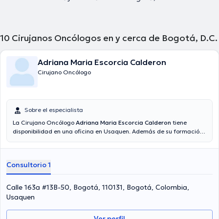
10
Cirujanos Oncólogos en y cerca de Bogotá, D.C.
Adriana Maria Escorcia Calderon
Cirujano Oncólogo
Sobre el especialista
La Cirujano Oncólogo
Adriana Maria Escorcia Calderon
tiene
disponibilidad en una oficina en Usaquen. Además de su formación
académica sobresaliente, la doctora tiene varios años de
experiencia en su área de especialidad. La profesional de la salud
lleva más de años de experiencia laboral en su disciplina.
Consultorio 1
Igualmente, ella se ha desempeñado como miembro de la
Asociación Colombiana de Psiquiatría, Asociación Colombiana de
Psiquiatría Biológica. Adriana Maria Escorcia Calderon ha
Calle 163a #13B-50, Bogotá, 110131, Bogotá, Colombia,
cooperado en abundantes conferencias con la finalidad de tener
Usaquen
una formación continua en su disciplina de especialización y ha
anunciado diversos comunicados. Su cita se puede realizar en
Ver perfil