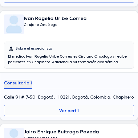
Ivan Rogelio Uribe Correa
Cirujano Oncólogo
Sobre el especialista
El médico
Ivan Rogelio Uribe Correa
es Cirujano Oncólogo y recibe
pacientes en Chapinero. Adicional a su formación académica
sobresaliente, el doctor tiene amplios conocimientos en su área de
especialidad. El médico cuenta con varios años de experiencia
laboral en su temática de estudio. Por otro lado, él se ha
Consultorio 1
desempeñado como miembro de diversas asociaciones médicas.
Ivan Rogelio Uribe Correa ha contribuido en diversas conferencias
con la finalidad de tener una formación continua en su campo de
Calle 91 #17-50, Bogotá, 110221, Bogotá, Colombia, Chapinero
especialización y ha difundido diferentes artículos. Español son los
idiomas hablados por el especialista.
Ver perfil
Jairo Enrique Buitrago Poveda
Cirujano Oncólogo