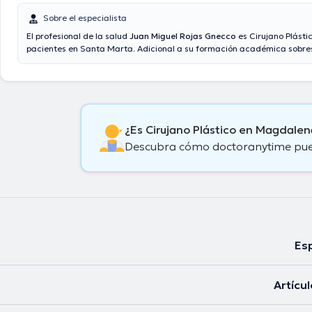
Sobre el especialista
El profesional de la salud
Juan Miguel Rojas Gnecco
es Cirujano Plásti
pacientes en Santa Marta. Adicional a su formación académica sobresa
doctor tiene amplios conocimientos en su área de especialidad. El Dr.
muchos años de experiencia laboral en su área de especialización. De
manera, él se ha desempeñado como miembro de diversas asociacion
Juan Miguel Rojas Gnecco ha formado parte en incontables conferenci
finalidad de tener una formación continua en su campo de especializa
difundido importantes ediciones. Español es el idioma principal usados 
¿Es Cirujano Plástico en Magdale
profesional de la salud.
Descubra cómo doctoranytime puede
Esp
Artícu