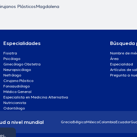
irujanos Plásticos
Magdalena
Especialidades
Búsqueda 
Fisiatra
Nombre de mé
Psicólogo
Área
Ginecólogo Obstetra
Especialidad
Neuropsicólogo
Artículos de sa
Nefrólogo
Pregunta a nue
Cirujano Plástico
Fonoaudiólogo
Médico General
Especialista en Medicina Alternativa
Nutricionista
Odontólogo
ud a nivel mundial
Grecia
Bélgica
México
Colombia
Ecuador
Gu
ies.