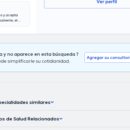
Ver perfil
co y acepta
liente, el
 cuenta con
 la misma
es médicas.
as con la
ción y ha
por el
na y no aparece en esta búsqueda ?
Agregar su consultor
 simplificarle su cotidianidad.
ecialidades similares
los de Salud Relacionados