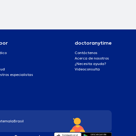
por
doctoranytime
dico
Contáctenos
Acerca de nosotros
¿Necesita ayuda?
lud
Videoconsulta
stros especialistas
atemala
Brasil