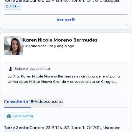
Torre Zentai
Carrera 23 # 124-87. Torre 1. Of 701., Usaquen
2,6 km
Ver perfil
Karen Nicole Moreno Bermudez
Cirujano Vascular y Angiólogo
Sobre el especialista
La Dra.
Karen Nicole Moreno Bermudez
es cirujana general por la
Universidad Militar Nueva Granda y es especialista en Cirugía
Vascular y Angiología. Cuenta con compromiso ético con la puesta
en práctica de los conocimientos adquiridos en el transcurso de su
formación académica.
Videoconsulta
Consultorio 1
Torre Zentai
Torre Zentai
Carrera 23 # 124-87. Torre 1. Of 701., Usaquen