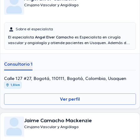
Cirujano Vascular y Angiólogo
Sobre el especialista
El especialista
Angel Elver Camacho
es Especialista en cirugía
vascular y angiología y atiende pacientes en Usaquen. Además de
su formación académica sobresaliente, el doctor tiene experiencia
en su área de especialidad. El doctor lleva más de años de
experiencia laboral en su disciplina. Así mismo, él se ha
Consultorio 1
desempeñado como miembro de diversas asociaciones médicas.
Angel Elver Camacho ha intervenido en incontables conferencias
con el objetivo de tener una formación continua en su disciplina de
Calle 127 #27, Bogotá, 110111, Bogotá, Colombia, Usaquen
especialización y ha compartido importantes comunicados. Español
1,8 km
es el idioma principal usados por el doctor.
Ver perfil
Jaime Camacho Mackenzie
Cirujano Vascular y Angiólogo