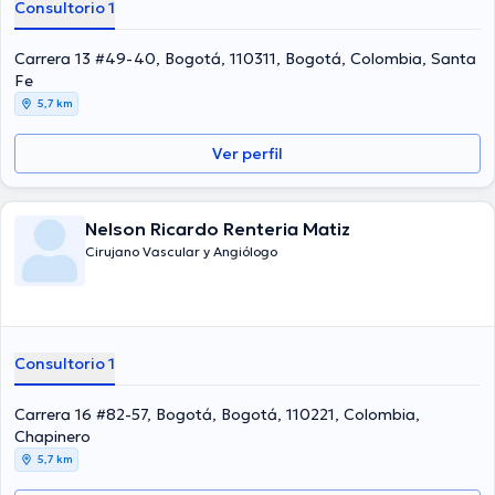
Consultorio 1
Adicionalmente, él se ha desempeñado como miembro de diversas
asociaciones médicas. Mauricio Eugenio Montes Swanson ha
compartido en múltiples conferencias con miras a tener una
Carrera 13 #49-40, Bogotá, 110311, Bogotá, Colombia, Santa
formación continua en su disciplina de especialización y ha
Fe
anunciado diferentes artículos. Para finalizar, el médico puede
5,7 km
hablar Español en su consultorio.
Ver perfil
Nelson Ricardo Renteria Matiz
Cirujano Vascular y Angiólogo
Consultorio 1
Carrera 16 #82-57, Bogotá, Bogotá, 110221, Colombia,
Chapinero
5,7 km