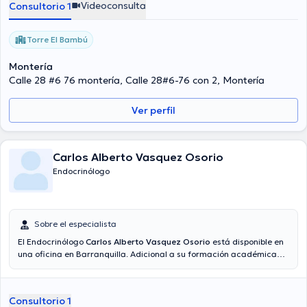
Videoconsulta
Consultorio 1
Torre El Bambú
Montería
Calle 28 #6 76 montería, Calle 28#6-76 con 2, Montería
Ver perfil
Carlos Alberto Vasquez Osorio
Endocrinólogo
Sobre el especialista
El Endocrinólogo
Carlos Alberto Vasquez Osorio
está disponible en
una oficina en Barranquilla. Adicional a su formación académica
sobresaliente, el doctor tiene amplios conocimientos en su área de
especialidad. El profesional de la salud tiene varios años de
experiencia laboral en su temática de estudio. También, él ha
Consultorio 1
participado como miembro de diversas asociaciones médicas.