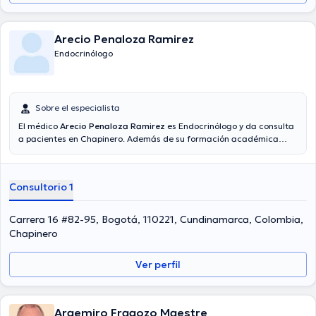
Arecio Penaloza Ramirez
Endocrinólogo
Sobre el especialista
El médico
Arecio Penaloza Ramirez
es Endocrinólogo y da consulta
a pacientes en Chapinero. Además de su formación académica
sobresaliente, el doctor tiene amplios conocimientos en su área de
especialidad. El profesional de la salud tiene numerosos años de
experiencia laboral en su campo de estudio. Inclusive, él se ha
Consultorio 1
desempeñado como miembro de diversas asociaciones médicas.
Arecio Penaloza Ramirez ha contribuido en innumerables
conferencias con la meta de tener una formación continua en su
Carrera 16 #82-95, Bogotá, 110221, Cundinamarca, Colombia,
campo de especialización y ha difundido importantes publicaciones.
Chapinero
Cabe resaltar que, el especialista puede hablar en Español.
Ver perfil
Argemiro Fragozo Maestre