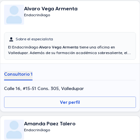
Alvaro Vega Armenta
Endocrinólogo
Sobre el especialista
El Endocrinólogo
Alvaro Vega Armenta
tiene una oficina en
Valledupar. Además de su formación académica sobresaliente, el
doctor tiene amplios conocimientos en su área de especialidad. El
doctor cuenta con varios años de experiencia laboral en su
temática de estudio. Asimismo, él se ha desempeñado como
Consultorio 1
miembro de diversas asociaciones médicas. Alvaro Vega Armenta
ha compartido en múltiples conferencias con miras a tener una
formación continua en su ámbito de especialización y ha difundido
Calle 16, #15-51 Cons. 305, Valledupar
importantes comunicados. Para finalizar, el doctor puede hablar
Español en su consultorio.
Ver perfil
Amanda Paez Talero
Endocrinólogo