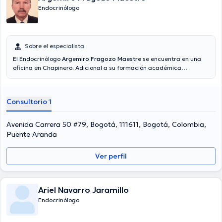
Endocrinólogo
Sobre el especialista
El Endocrinólogo
Argemiro Fragozo Maestre
se encuentra en una
oficina en Chapinero. Adicional a su formación académica
sobresaliente, el doctor tiene experiencia en su área de
especialidad. El profesional de la salud lleva más de años de
experiencia laboral en su temática de estudio. Al mismo tiempo, él
Consultorio 1
se ha destacados como miembro de diversas asociaciones
médicas. Argemiro Fragozo Maestre ha contribuido en incontables
conferencias con miras a tener una formación continua en su
Avenida Carrera 50 #79, Bogotá, 111611, Bogotá, Colombia,
disciplina de especialización y ha anunciado importantes
Puente Aranda
comunicados. Su consulta opcionalmente se puede llevar a cabo en
Español.
Ver perfil
Ariel Navarro Jaramillo
Endocrinólogo