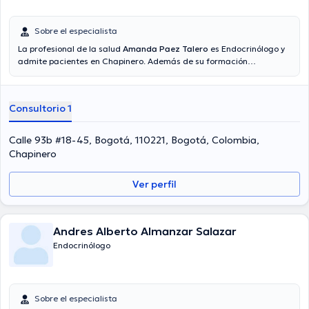
Sobre el especialista
La profesional de la salud
Amanda Paez Talero
es Endocrinólogo y
admite pacientes en Chapinero. Además de su formación
académica sobresaliente, la doctora tiene amplios conocimientos
en su área de especialidad. La Dra. tiene numerosos años de
experiencia laboral en su campo de estudio. Incluso, ella se ha
Consultorio 1
destacados como miembro de diversas asociaciones médicas.
Amanda Paez Talero ha intervenido en incontables conferencias
con el ideal de tener una formación continua en su campo de
Calle 93b #18-45, Bogotá, 110221, Bogotá, Colombia,
especialización y ha compartido diversas publicaciones. Español es
Chapinero
el idioma principal que habla la profesional de la salud.
Ver perfil
Andres Alberto Almanzar Salazar
Endocrinólogo
Sobre el especialista