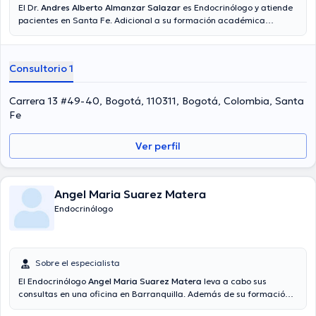
El Dr.
Andres Alberto Almanzar Salazar
es Endocrinólogo y atiende
pacientes en Santa Fe. Adicional a su formación académica
sobresaliente, el doctor tiene varios años de experiencia en su área
de especialidad. El Dr. cuenta con varios años de experiencia
laboral en su temática de estudio. Al mismo tiempo, él se ha
Consultorio 1
desempeñado como miembro de diversas asociaciones médicas.
Andres Alberto Almanzar Salazar ha compartido en múltiples
conferencias con la meta de tener una formación continua en su
Carrera 13 #49-40, Bogotá, 110311, Bogotá, Colombia, Santa
campo de especialización y ha publicado diferentes publicaciones.
Fe
Español es el idioma principal hablado por el doctor.
Ver perfil
Angel Maria Suarez Matera
Endocrinólogo
Sobre el especialista
El Endocrinólogo
Angel Maria Suarez Matera
leva a cabo sus
consultas en una oficina en Barranquilla. Además de su formación
académica sobresaliente, el doctor tiene amplios conocimientos en