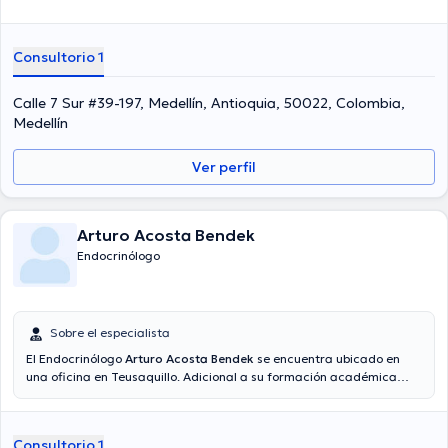
Consultorio 1
Calle 7 Sur #39-197, Medellín, Antioquia, 50022, Colombia,
Medellín
Ver perfil
Arturo Acosta Bendek
Endocrinólogo
Sobre el especialista
El Endocrinólogo
Arturo Acosta Bendek
se encuentra ubicado en
una oficina en Teusaquillo. Adicional a su formación académica
sobresaliente, el doctor tiene amplios conocimientos en su área de
especialidad. El profesional de la salud tiene varios años de
experiencia laboral en su campo de estudio. Así mismo, él ha
Consultorio 1