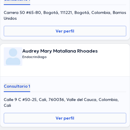
participado como miembro de diversas asociaciones médicas.
Arturo Acosta Bendek ha participado en considerables conferencias
con la intención de lograr tener una formación continua en su
Carrera 50 #65-80, Bogotá, 111221, Bogotá, Colombia, Barrios
ámbito de especialización y ha anunciado importantes
Unidos
comunicados. Español es el idioma principal hablado por el
especialista.
Ver perfil
Audrey Mary Matallana Rhoades
Endocrinólogo
Consultorio 1
Calle 9 C #50-25, Cali, 760036, Valle del Cauca, Colombia,
Cali
Ver perfil