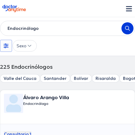
doctoranytime
Endocrinólogo
Sexo
225
Endocrinólogos
Valle del Cauca
Santander
Bolívar
Risaralda
Bogot
Álvaro Arango Villa
Endocrinólogo
Consultorio 1