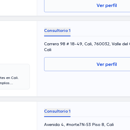
Ver perfil
Consultorio 1
Carrera 98 # 18-49, Cali, 760032, Valle del
Cali
Ver perfil
es en Cali.
mplios
cuenta con
lla ha
ilena Feriz
 formación
omunicados. Su
Consultorio 1
Avenida 4, #norte7N-53 Piso 8, Cali