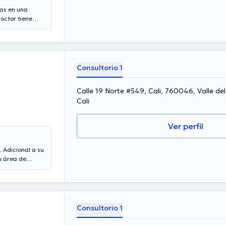
tas en una
doctor tiene
 experiencia
o miembro de
icipado en
inua en su
inalmente, el
Consultorio 1
Calle 19 Norte #549, Cali, 760046, Valle de
Cali
Ver perfil
. Adicional a su
u área de
e estudio.
médicas. Ines
 la intención de
publicado
Consultorio 1