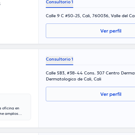
Consultorio 1
s
Calle 9 C #50-25, Cali, 760036, Valle del C
Ver perfil
Consultorio 1
Calle 5B3, #38-44 Cons. 307 Centro Derma
Dermatologico de Cali, Cali
Ver perfil
 oficina en
ene amplios
 años de
desempeñado
z Ramirez ha