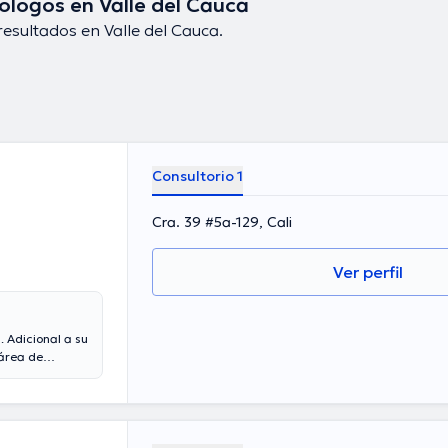
ólogos en Valle del Cauca
esultados en Valle del Cauca.
Consultorio 1
Cra. 39 #5a-129, Cali
Ver perfil
. Adicional a su
 área de
n su ámbito de
sociaciones
 con la
ción y ha
sados por el