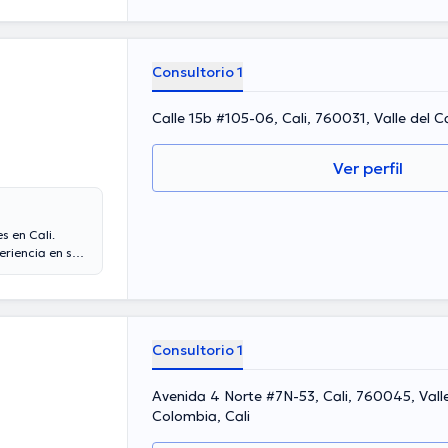
mpeñado como
andez ha
r una
numerosos
Consultorio 1
Calle 15b #105-06, Cali, 760031, Valle del 
Ver perfil
s en Cali.
eriencia en su
 su temática de
ociaciones
rencias con la
ción y ha
dos por el
Consultorio 1
Avenida 4 Norte #7N-53, Cali, 760045, Vall
Colombia, Cali