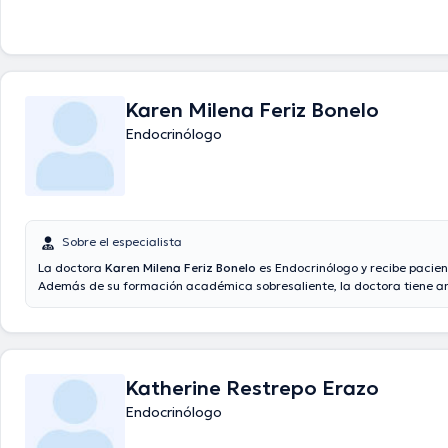
Karen Milena Feriz Bonelo
Endocrinólogo
Sobre el especialista
La doctora
Karen Milena Feriz Bonelo
es Endocrinólogo y recibe pacient
Además de su formación académica sobresaliente, la doctora tiene a
conocimientos en su área de especialidad. La profesional de la salud 
muchos años de experiencia laboral en su disciplina. Adicionalmente, e
participado como miembro de diversas asociaciones médicas. Karen M
Bonelo ha cooperado en múltiples conferencias con el fin de tener una
continua en su temática de especialización y ha difundido diversos c
Katherine Restrepo Erazo
cita se puede realizar en Español.
Endocrinólogo