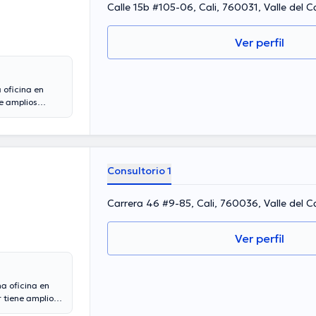
Calle 15b #105-06, Cali, 760031, Valle del 
Ver perfil
 oficina en
e amplios
os de
a desempeñado
ngo Chang ha
ación continua
 Para finalizar,
Consultorio 1
Carrera 46 #9-85, Cali, 760036, Valle del C
Ver perfil
a oficina en
 tiene amplios
os años de