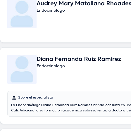
Audrey Mary Matallana Rhoade
médico.
Endocrinólogo
Diana Fernanda Ruiz Ramirez
Endocrinólogo
Sobre el especialista
La Endocrinólogo
Diana Fernanda Ruiz Ramirez
brinda consulta en una
Cali. Adicional a su formación académica sobresaliente, la doctora ti
conocimientos en su área de especialidad. La Dra. cuenta con muchos
experiencia laboral en su temática de estudio. Asimismo, ella se ha 
como miembro de diversas asociaciones médicas. Diana Fernanda Rui