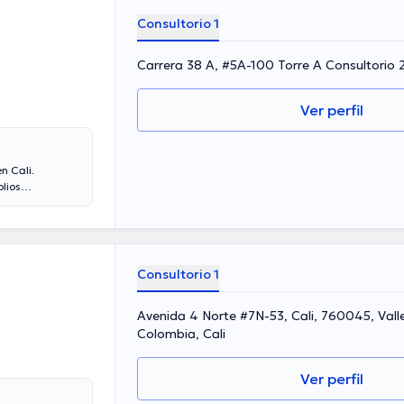
ormación
s publicaciones.
Consultorio 1
Carrera 38 A, #5A-100 Torre A Consultorio 2
Ver perfil
n Cali.
lios
cuenta con
nera, él se ha
rd Nessím ha
na formación
iciones. Por
Consultorio 1
Avenida 4 Norte #7N-53, Cali, 760045, Vall
Colombia, Cali
Ver perfil