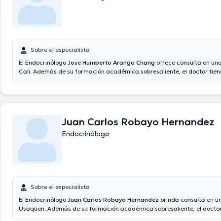
Sobre el especialista
El Endocrinólogo
Jose Humberto Arango Chang
ofrece consulta en una
Cali. Además de su formación académica sobresaliente, el doctor tien
conocimientos en su área de especialidad. El Dr. cuenta con varios añ
experiencia laboral en su campo de estudio. Adicionalmente, él se h
como miembro de diversas asociaciones médicas. Jose Humberto Ara
contribuido en cuantiosas conferencias con el ideal de tener una form
en su disciplina de especialización y ha difundido importantes artículos.
Juan Carlos Robayo Hernandez
el doctor puede hablar Español en su consultorio.
Endocrinólogo
Sobre el especialista
El Endocrinólogo
Juan Carlos Robayo Hernandez
brinda consulta en un
Usaquen. Además de su formación académica sobresaliente, el doctor
conocimientos en su área de especialidad. El doctor cuenta con much