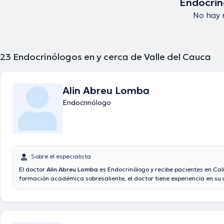
Endocrin
No hay r
23
Endocrinólogos en y cerca de Valle del Cauca
Alin Abreu Lomba
Endocrinólogo
Sobre el especialista
El doctor
Alin Abreu Lomba
es Endocrinólogo y recibe pacientes en Cali
formación académica sobresaliente, el doctor tiene experiencia en su
especialidad. El médico tiene numerosos años de experiencia laboral e
estudio. También, él se ha desempeñado como miembro de diversas a
médicas. Alin Abreu Lomba ha contribuido en incontables conferencias
finalidad de tener una formación continua en su ámbito de especializa
compartido importantes publicaciones. Español es el idioma principal u