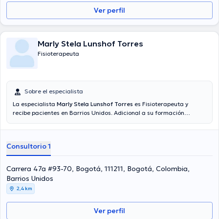
Ver perfil
Marly Stela Lunshof Torres
Fisioterapeuta
Sobre el especialista
La especialista
Marly Stela Lunshof Torres
es Fisioterapeuta y
recibe pacientes en Barrios Unidos. Adicional a su formación
académica sobresaliente, la doctora tiene experiencia en su área
de especialidad. La profesional de la salud lleva más de años de
experiencia laboral en su campo de estudio. De igual manera, ella
Consultorio 1
se ha desempeñado como miembro de diversas asociaciones
médicas. Marly Stela Lunshof Torres ha intervenido en
considerables conferencias con el fin de tener una formación
Carrera 47a #93-70, Bogotá, 111211, Bogotá, Colombia,
continua en su ámbito de especialización y ha compartido
Barrios Unidos
importantes ediciones. Su consulta opcionalmente se puede llevar a
2,4 km
cabo en Español.
Ver perfil