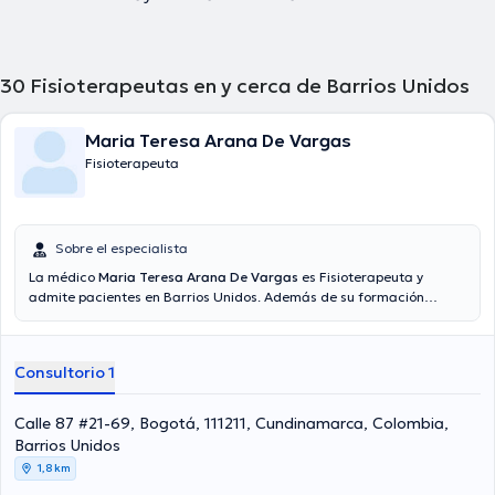
30
Fisioterapeutas en y cerca de Barrios Unidos
Maria Teresa Arana De Vargas
Fisioterapeuta
Sobre el especialista
La médico
Maria Teresa Arana De Vargas
es Fisioterapeuta y
admite pacientes en Barrios Unidos. Además de su formación
académica sobresaliente, la doctora tiene amplios conocimientos
en su área de especialidad. La doctora lleva más de años de
experiencia laboral en su área de especialización. Al mismo tiempo,
Consultorio 1
ella ha participado como miembro de diversas asociaciones
médicas. Maria Teresa Arana De Vargas ha cooperado en múltiples
conferencias con la intención de lograr tener una formación
Calle 87 #21-69, Bogotá, 111211, Cundinamarca, Colombia,
continua en su ámbito de especialización y ha difundido numerosas
Barrios Unidos
ediciones. Español es el idioma principal manejados por la
1,8 km
profesional de la salud.