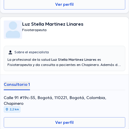
Ver perfil
Luz Stella Martinez Linares
Fisioterapeuta
Sobre el especialista
La profesional de la salud
Luz Stella Martinez Linares
es
Fisioterapeuta y da consulta a pacientes en Chapinero. Además de
su formación académica sobresaliente, la doctora tiene varios años
de experiencia en su área de especialidad. La Dra. tiene numerosos
años de experiencia laboral en su área de especialización.
Consultorio 1
Asimismo, ella ha participado como miembro de diversas
asociaciones médicas. Luz Stella Martinez Linares ha formado
parte en diversas conferencias con la intención de lograr tener una
Calle 91 #19c-55, Bogotá, 110221, Bogotá, Colombia,
formación continua en su disciplina de especialización y ha
Chapinero
compartido importantes publicaciones. Español es el idioma
2,2 km
principal manejados por la Dra.
Ver perfil