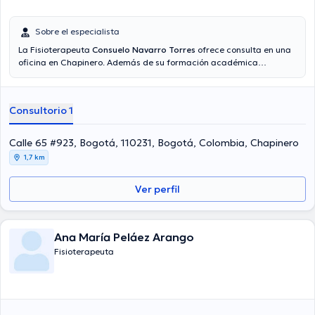
Sobre el especialista
La Fisioterapeuta
Consuelo Navarro Torres
ofrece consulta en una
oficina en Chapinero. Además de su formación académica
sobresaliente, la doctora tiene varios años de experiencia en su
área de especialidad. La Dra. tiene varios años de experiencia
laboral en su temática de estudio. También, ella ha participado
Consultorio 1
como miembro de diversas asociaciones médicas. Consuelo
Navarro Torres ha intervenido en múltiples conferencias con la
intención de lograr tener una formación continua en su campo de
Calle 65 #923, Bogotá, 110231, Bogotá, Colombia, Chapinero
especialización y ha difundido diferentes publicaciones. Por último,
1,7 km
la especialista puede hablar Español en su consultorio.
Ver perfil
Ana María Peláez Arango
Fisioterapeuta