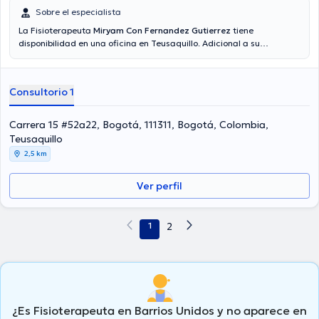
Sobre el especialista
La Fisioterapeuta
Miryam Con Fernandez Gutierrez
tiene
disponibilidad en una oficina en Teusaquillo. Adicional a su
formación académica sobresaliente, la doctora tiene varios años
de experiencia en su área de especialidad. La doctora cuenta con
varios años de experiencia laboral en su ámbito de estudio. Por otro
Consultorio 1
lado, ella se ha desempeñado como miembro de diversas
asociaciones médicas. Miryam Con Fernandez Gutierrez ha
formado parte en abundantes conferencias con la finalidad de
Carrera 15 #52a22, Bogotá, 111311, Bogotá, Colombia,
tener una formación continua en su disciplina de especialización y
Teusaquillo
ha compartido importantes ediciones. Su cita se puede realizar en
2,5 km
Español.
Ver perfil
1
2
¿Es Fisioterapeuta en Barrios Unidos y no aparece en