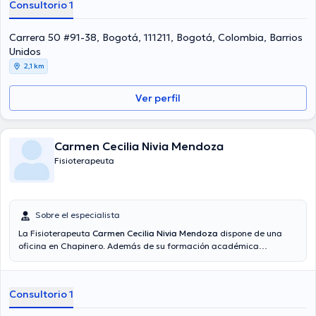
Consultorio 1
Carrera 50 #91-38, Bogotá, 111211, Bogotá, Colombia, Barrios
Unidos
2,1 km
Ver perfil
Carmen Cecilia Nivia Mendoza
Fisioterapeuta
Sobre el especialista
La Fisioterapeuta
Carmen Cecilia Nivia Mendoza
dispone de una
oficina en Chapinero. Además de su formación académica
sobresaliente, la doctora tiene experiencia en su área de
especialidad. La Dra. tiene varios años de experiencia laboral en su
campo de estudio. También, ella se ha desempeñado como miembro
Consultorio 1
de diversas asociaciones médicas. Carmen Cecilia Nivia Mendoza
ha cooperado en abundantes conferencias con el ideal de tener una