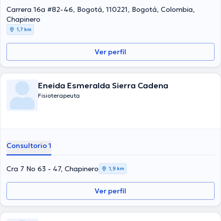
una formación continua en su ámbito de especialización y ha
Carrera 16a #82-46, Bogotá, 110221, Bogotá, Colombia,
anunciado numerosos artículos. Español son los idiomas usados por
Chapinero
el médico.
1,7 km
Ver perfil
Eneida Esmeralda Sierra Cadena
Fisioterapeuta
Consultorio 1
Cra 7 No 63 - 47, Chapinero
1,9 km
Ver perfil