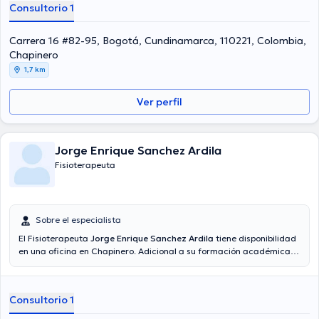
Consultorio 1
Carrera 16 #82-95, Bogotá, Cundinamarca, 110221, Colombia,
Chapinero
1,7 km
Ver perfil
Jorge Enrique Sanchez Ardila
Fisioterapeuta
Sobre el especialista
El Fisioterapeuta
Jorge Enrique Sanchez Ardila
tiene disponibilidad
en una oficina en Chapinero. Adicional a su formación académica
sobresaliente, el doctor tiene amplios conocimientos en su área de
especialidad. El Dr. cuenta con varios años de experiencia laboral en
su ámbito de estudio. Al mismo tiempo, él se ha desempeñado como
Consultorio 1
miembro de diversas asociaciones médicas. Jorge Enrique Sanchez
Ardila ha colaborado en múltiples conferencias con miras a tener