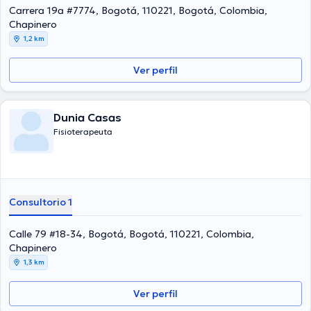
formación continua en su campo de especialización y ha anunciado
Carrera 19a #7774, Bogotá, 110221, Bogotá, Colombia,
numerosos artículos. Español son los idiomas usados por la
Chapinero
profesional de la salud.
1,2 km
Ver perfil
Dunia Casas
Fisioterapeuta
Consultorio 1
Calle 79 #18-34, Bogotá, Bogotá, 110221, Colombia,
Chapinero
1,3 km
Ver perfil