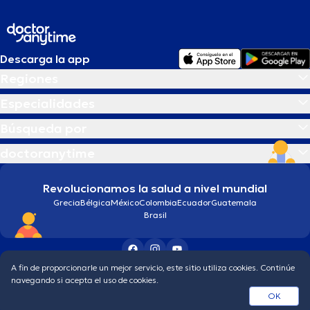
Descarga la app
Regiones
Especialidades
Búsqueda por
doctoranytime
Revolucionamos la salud a nivel mundial
Grecia
Bélgica
México
Colombia
Ecuador
Guatemala
Brasil
A fin de proporcionarle un mejor servicio, este sitio utiliza cookies. Continúe
Condiciones generales
Política de protección de los datos personales
navegando si acepta el uso de cookies.
© 2026 doctoranytime
OK