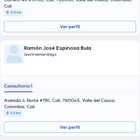
publicado importantes ediciones. Español son los idiomas hablados
Cali
por el médico.
9,9 km
Ver perfil
Ramón José Espinosa Bula
Gastroenterólogo
Consultorio 1
Avenida 4 Norte #781, Cali, 760045, Valle del Cauca,
Colombia, Cali
5,5 km
Ver perfil