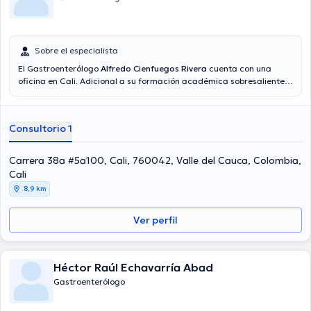
Sobre el especialista
El Gastroenterólogo
Alfredo Cienfuegos Rivera
cuenta con una
oficina en Cali. Adicional a su formación académica sobresaliente,
el doctor tiene experiencia en su área de especialidad. El doctor
lleva más de años de experiencia laboral en su ámbito de estudio. Al
mismo tiempo, él se ha desempeñado como miembro de diversas
Consultorio 1
asociaciones médicas. Alfredo Cienfuegos Rivera ha cooperado en
cuantiosas conferencias con la intención de lograr tener una
formación continua en su disciplina de especialización y ha
Carrera 38a #5a100, Cali, 760042, Valle del Cauca, Colombia,
publicado diferentes ediciones. Español es el idioma principal
Cali
manejados por el médico.
8,9 km
Ver perfil
Héctor Raúl Echavarría Abad
Gastroenterólogo