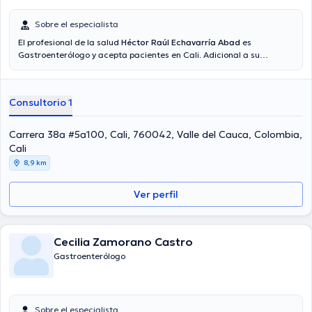
Sobre el especialista
El profesional de la salud
Héctor Raúl Echavarría Abad
es
Gastroenterólogo y acepta pacientes en Cali. Adicional a su
formación académica sobresaliente, el doctor tiene amplios
conocimientos en su área de especialidad. El médico cuenta con
varios años de experiencia laboral en su disciplina. De igual forma,
Consultorio 1
él se ha desempeñado como miembro de diversas asociaciones
médicas. Héctor Raúl Echavarría Abad ha formado parte en
innumerables conferencias con la finalidad de tener una formación
Carrera 38a #5a100, Cali, 760042, Valle del Cauca, Colombia,
continua en su campo de especialización y ha publicado
Cali
importantes ediciones. Por último, el médico puede hablar Español
8,9 km
en su consultorio.
Ver perfil
Cecilia Zamorano Castro
Gastroenterólogo
Sobre el especialista