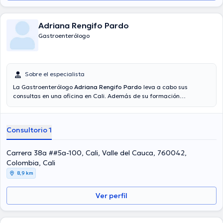
Adriana Rengifo Pardo
Gastroenterólogo
Sobre el especialista
La Gastroenterólogo
Adriana Rengifo Pardo
leva a cabo sus
consultas en una oficina en Cali. Además de su formación
académica sobresaliente, la doctora tiene experiencia en su área
de especialidad. La doctora lleva más de años de experiencia
laboral en su área de especialización. Adicionalmente, ella ha
Consultorio 1
participado como miembro de diversas asociaciones médicas.
Adriana Rengifo Pardo ha colaborado en diversas conferencias con
la intención de lograr tener una formación continua en su disciplina
Carrera 38a ##5a-100, Cali, Valle del Cauca, 760042,
de especialización y ha difundido diversos comunicados. Cabe
Colombia, Cali
mencionar que, la profesional de la salud puede hablar en Español.
8,9 km
Ver perfil