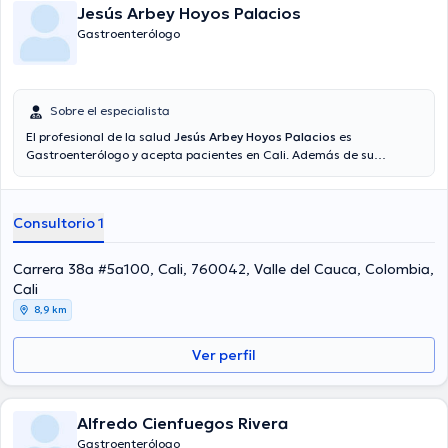
Jesús Arbey Hoyos Palacios
Gastroenterólogo
Sobre el especialista
El profesional de la salud
Jesús Arbey Hoyos Palacios
es
Gastroenterólogo y acepta pacientes en Cali. Además de su
formación académica sobresaliente, el doctor tiene varios años de
experiencia en su área de especialidad. El Dr. lleva más de años de
experiencia laboral en su área de experiencia. Por otra parte, él se
Consultorio 1
ha desempeñado como miembro de diversas asociaciones médicas.
Jesús Arbey Hoyos Palacios ha contribuido en incontables
conferencias con la finalidad de tener una formación continua en
Carrera 38a #5a100, Cali, 760042, Valle del Cauca, Colombia,
su temática de especialización y ha difundido importantes
Cali
ediciones. Para finalizar, el especialista puede hablar Español en su
8,9 km
consultorio.
Ver perfil
Alfredo Cienfuegos Rivera
Gastroenterólogo