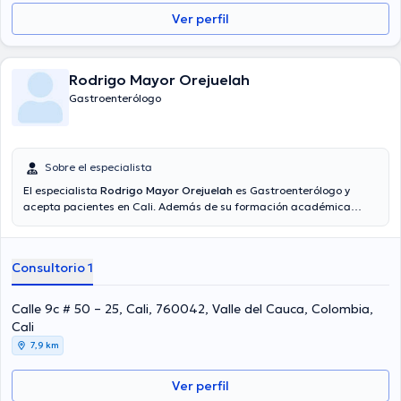
Ver perfil
Rodrigo Mayor Orejuelah
Gastroenterólogo
Sobre el especialista
El especialista
Rodrigo Mayor Orejuelah
es Gastroenterólogo y
acepta pacientes en Cali. Además de su formación académica
sobresaliente, el doctor tiene experiencia en su área de
especialidad. El profesional de la salud cuenta con varios años de
experiencia laboral en su ámbito de estudio. Adicionalmente, él se
Consultorio 1
ha desempeñado como miembro de diversas asociaciones médicas.
Rodrigo Mayor Orejuelah ha formado parte en considerables
conferencias con el ideal de tener una formación continua en su
Calle 9c # 50 – 25, Cali, 760042, Valle del Cauca, Colombia,
campo de especialización y ha compartido numerosas ediciones.
Cali
Español son los lenguajes manejados por el especialista.
7,9 km
Ver perfil