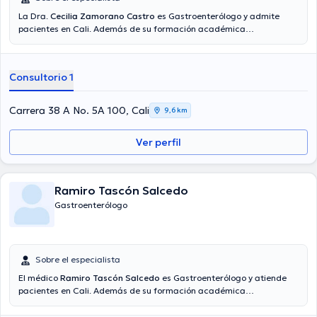
La Dra.
Cecilia Zamorano Castro
es Gastroenterólogo y admite
pacientes en Cali. Además de su formación académica
sobresaliente, la doctora tiene amplios conocimientos en su área de
especialidad. La profesional de la salud tiene varios años de
experiencia laboral en su área de especialización. Incluso, ella ha
Consultorio 1
participado como miembro de diversas asociaciones médicas.
Cecilia Zamorano Castro ha contribuido en cuantiosas
conferencias con el objetivo de tener una formación continua en su
Carrera 38 A No. 5A 100, Cali
9,6 km
disciplina de especialización y ha publicado importantes
publicaciones. Español son los idiomas operados por la Dra.
Ver perfil
Ramiro Tascón Salcedo
Gastroenterólogo
Sobre el especialista
El médico
Ramiro Tascón Salcedo
es Gastroenterólogo y atiende
pacientes en Cali. Además de su formación académica
sobresaliente, el doctor tiene varios años de experiencia en su área
de especialidad. El médico lleva más de años de experiencia laboral