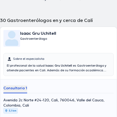
30
Gastroenterólogos en y cerca de Cali
Isaac Gru Uchitell
Gastroenterólogo
Sobre el especialista
El profesional de la salud
Isaac Gru Uchitell
es Gastroenterólogo y
atiende pacientes en Cali. Además de su formación académica
sobresaliente, el doctor tiene experiencia en su área de
especialidad. El Dr. tiene numerosos años de experiencia laboral en
su área de experiencia. De igual manera, él se ha destacados como
Consultorio 1
miembro de diversas asociaciones médicas. Isaac Gru Uchitell ha
intervenido en cuantiosas conferencias con el fin de tener una
formación continua en su disciplina de especialización y ha
Avenida 2c Norte #24-120, Cali, 760046, Valle del Cauca,
compartido diferentes ediciones. Español es el idioma principal que
Colombia, Cali
maneja el especialista.
5,1 km