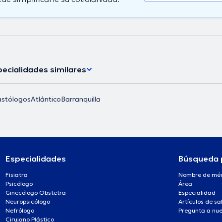
ecialidades similares
stólogos
Atlántico
Barranquilla
Especialidades
Búsqueda 
Fisiatra
Nombre de mé
Psicólogo
Área
Ginecólogo Obstetra
Especialidad
Neuropsicólogo
Artículos de sa
Nefrólogo
Pregunta a nue
Cirujano Plástico