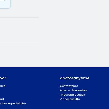
por
doctoranytime
dico
Contáctenos
Acerca de nosotros
¿Necesita ayuda?
lud
Videoconsulta
stros especialistas