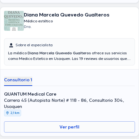
Diana Marcela Quevedo Gualteros
Médico estético
Dra.
Sobre el especialista
La médico
Diana Marcela Quevedo Gualteros
ofrece sus servicios
como Medico Estetico en Usaquen. Las 19 reviews de usuarios que
tiene te ayudan a saber más sobre ella. Algunos de los servicios
médicos ofrecidos en su consultorio son: Depilación láser, Remoción
de tatuajes con láser.
Consultorio 1
QUANTUM Medical Care
Carrera 45 (Autopista Norte) # 118 - 86, Consultorio 304,
Usaquen
2,1 km
Ver perfil