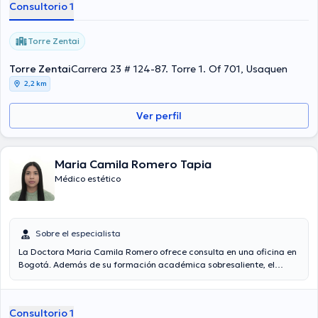
Consultorio 1
Torre Zentai
Torre Zentai
Carrera 23 # 124-87. Torre 1. Of 701, Usaquen
2,2 km
Ver perfil
Maria Camila Romero Tapia
Médico estético
Sobre el especialista
La Doctora Maria Camila Romero ofrece consulta en una oficina en
Bogotá. Además de su formación académica sobresaliente, el
doctor tiene experiencia en su área de especialidad. Además, posee
años de experiencia laboral en su ámbito de estudio. Al igual, ella se
ha destacados como miembro de diversas asociaciones médicas.
Consultorio 1
Maria Camila Romero ha compartido en incontables conferencias