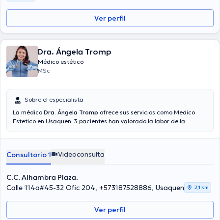
Ver perfil
Dra. Ángela Tromp
Médico estético
MSc
Sobre el especialista
La médico
Dra. Ángela Tromp
ofrece sus servicios como Medico
Estetico en Usaquen. 3 pacientes han valorado la labor de la
especialista. La Dr. dispone de la opción de consulta mediante
video. El precio de la consulta con la doctora Dra. Ángela Tromp es
de $70000.
Videoconsulta
Consultorio 1
C.C. Alhambra Plaza.
Calle 114a#45-32 Ofic 204, +573187528886, Usaquen
2,1 km
Ver perfil