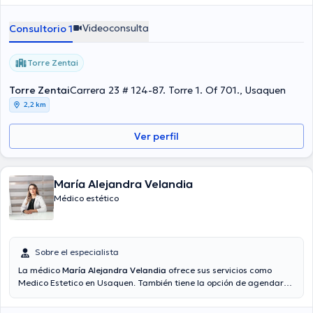
Velázquez es de $150000.
Videoconsulta
Consultorio 1
Torre Zentai
Torre Zentai
Carrera 23 # 124-87. Torre 1. Of 701., Usaquen
2,2 km
Ver perfil
María Alejandra Velandia
Médico estético
Sobre el especialista
La médico
María Alejandra Velandia
ofrece sus servicios como
Medico Estetico en Usaquen. También tiene la opción de agendar
una consulta médica mediante video-consulta. El precio de la
consulta con la médico especialista María Alejandra Velandia es de