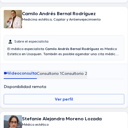
Camilo Andrés Bernal Rodríguez
Medicina estético, Capilar y Antienvejecimiento
Sobre el especialista
El médico especialista
Camilo Andrés Bernal Rodríguez
es Medico
Estetico en Usaquen. También es posible agendar una cita médica
vía videollamada. El precio de la consulta con el doctor Camilo
Andrés Bernal Rodríguez es de $120000. En su consultorio abarca
todo lo relacionado con Envejecimiento de la piel, manos, cuello y
Videoconsulta
Consultorio 1
Consultorio 2
ojos, Mesoterapia.
Disponibilidad remota
Ver perfil
Stefanie Alejandra Moreno Lozada
Médico estético