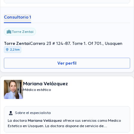
Rosario. Estudió Medicina en la misma universidad y cuenta
diversos diplomados, entre los cuales destaca Medicina Estética y
Medicina Anti-aging.
Consultorio 1
Torre Zentai
Torre Zentai
Carrera 23 # 124-87. Torre 1. Of 701., Usaquen
2,2 km
Ver perfil
Mariana Velázquez
Médico estético
Sobre el especialista
La doctora
Mariana Velázquez
ofrece sus servicios como Medico
Estetico en Usaquen. La doctora dispone de servicio de
videollamada. El precio de la consulta con la médico Mariana