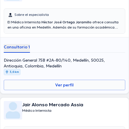
Sobre el especialista
El Médico Internista
Hèctor José Ortega Jaramillo
ofrece consulta
en una oficina en Medellín. Además de su formación académica
sobresaliente, el doctor tiene amplios conocimientos en su área de
especialidad. El Dr. cuenta con muchos años de experiencia laboral
en su área de experiencia. Adicionalmente, él se ha desempeñado
Consultorio 1
como miembro de diversas asociaciones médicas. Hèctor José
Ortega Jaramillo ha formado parte en diversas conferencias con la
meta de tener una formación continua en su disciplina de
Dirección General 75B #2A-80/140, Medellín, 50025,
especialización y ha publicado importantes ediciones. La consulta
Antioquia, Colombia, Medellín
se puede realizar en Español.
3,6 km
Ver perfil
Jair Alonso Mercado Assia
Médico Internista