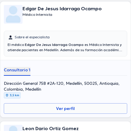
Edgar De Jesus Idarraga Ocampo
Médico Internista
Sobre el especialista
El médico
Edgar De Jesus Idarraga Ocampo
es Médico Internista y
atiende pacientes en Medellín. Además de su formación académica
sobresaliente, el doctor tiene experiencia en su área de
especialidad. El profesional de la salud posee años de experiencia
laboral en su área de experiencia. Por otra parte, él se ha
Consultorio 1
desempeñado como miembro de diversas asociaciones médicas.
Edgar De Jesus Idarraga Ocampo ha intervenido en incontables
conferencias con la intención de lograr tener una formación
Dirección General 75B #2A-120, Medellín, 50025, Antioquia,
continua en su disciplina de especialización y ha publicado
Colombia, Medellín
numerosas publicaciones. Su consulta opcionalmente se puede
3,5 km
llevar a cabo en Español.
Ver perfil
Leon Dario Ortiz Gomez