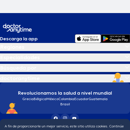
Descarga la app
Regiones
Especialidades
Búsqueda por
doctoranytime
Revolucionamos la salud a nivel mundial
Grecia
Bélgica
México
Colombia
Ecuador
Guatemala
Brasil
A fin de proporcionarle un mejor servicio, este sitio utiliza cookies. Continúe
Condiciones generales
Política de protección de los datos personales