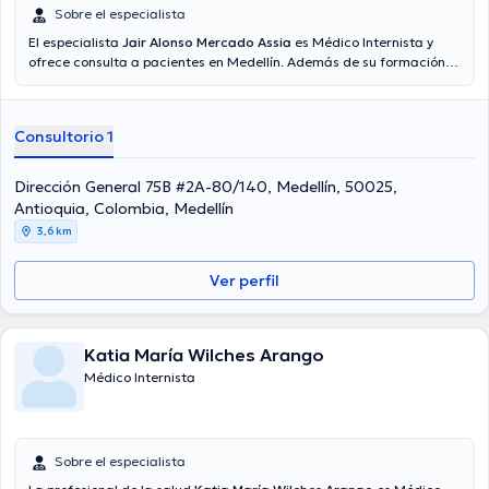
Sobre el especialista
El especialista
Jair Alonso Mercado Assia
es Médico Internista y
ofrece consulta a pacientes en Medellín. Además de su formación
académica sobresaliente, el doctor tiene amplios conocimientos en
su área de especialidad. El profesional de la salud lleva más de
años de experiencia laboral en su área de especialización. De igual
Consultorio 1
manera, él se ha destacados como miembro de diversas
asociaciones médicas. Jair Alonso Mercado Assia ha intervenido en
abundantes conferencias con la intención de tener una formación
Dirección General 75B #2A-80/140, Medellín, 50025,
continua en su campo de especialización y ha compartido
Antioquia, Colombia, Medellín
numerosas ediciones. Su consulta opcionalmente se puede llevar a
3,6 km
cabo en Español.
Ver perfil
Katia María Wilches Arango
Médico Internista
Sobre el especialista