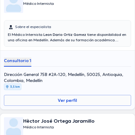
Médico Internista
Sobre el especialista
El Médico Internista
Leon Dario Ortiz Gomez
tiene disponibilidad en
una oficina en Medellín. Además de su formación académica
sobresaliente, el doctor tiene varios años de experiencia en su área
de especialidad. El médico cuenta con muchos años de experiencia
laboral en su ámbito de estudio. De igual forma, él se ha
Consultorio 1
desempeñado como miembro de diversas asociaciones médicas.
Leon Dario Ortiz Gomez ha formado parte en considerables
conferencias con la meta de tener una formación continua en su
Dirección General 75B #2A-120, Medellín, 50025, Antioquia,
disciplina de especialización y ha compartido diferentes
Colombia, Medellín
comunicados. Por último, el Dr. puede hablar Español en su
3,5 km
consultorio.
Ver perfil
Hèctor José Ortega Jaramillo
Médico Internista