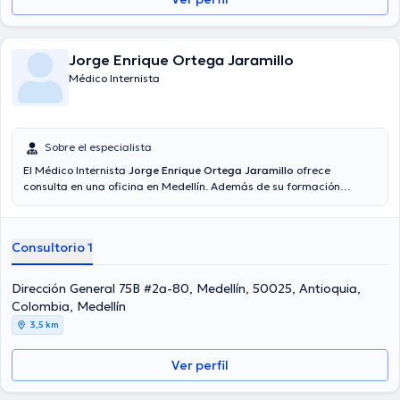
Jorge Enrique Ortega Jaramillo
Médico Internista
Sobre el especialista
El Médico Internista
Jorge Enrique Ortega Jaramillo
ofrece
consulta en una oficina en Medellín. Además de su formación
académica sobresaliente, el doctor tiene varios años de experiencia
en su área de especialidad. El profesional de la salud tiene
numerosos años de experiencia laboral en su disciplina. De igual
Consultorio 1
forma, él ha participado como miembro de diversas asociaciones
médicas. Jorge Enrique Ortega Jaramillo ha participado en
diversas conferencias con el ideal de tener una formación continua
Dirección General 75B #2a-80, Medellín, 50025, Antioquia,
en su ámbito de especialización y ha anunciado diferentes
Colombia, Medellín
comunicados. Cabe subrayar que, el profesional de la salud puede
3,5 km
hablar en Español.
Ver perfil