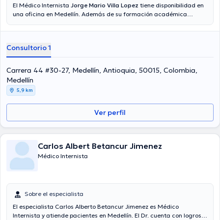
El Médico Internista
Jorge Mario Villa Lopez
tiene disponibilidad en
una oficina en Medellín. Además de su formación académica
sobresaliente, el doctor tiene amplios conocimientos en su área de
especialidad. El profesional de la salud cuenta con varios años de
experiencia laboral en su ámbito de estudio. Inclusive, él se ha
Consultorio 1
destacados como miembro de diversas asociaciones médicas.
Jorge Mario Villa Lopez ha formado parte en incontables
conferencias con la intención de tener una formación continua en
Carrera 44 #30-27, Medellín, Antioquia, 50015, Colombia,
su temática de especialización y ha difundido diversas ediciones.
Medellín
Español es el idioma principal hablado por el Dr.
5,9 km
Ver perfil
Carlos Albert Betancur Jimenez
Médico Internista
Sobre el especialista
El especialista Carlos Alberto Betancur Jimenez es Médico
Internista y atiende pacientes en Medellín. El Dr. cuenta con logros