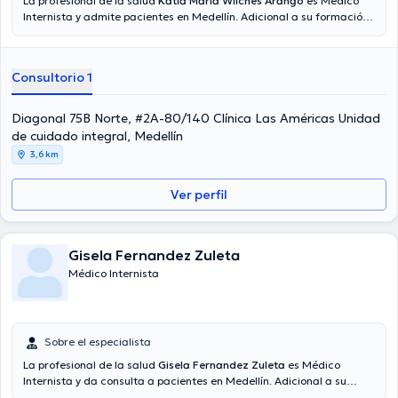
La profesional de la salud
Katia María Wilches Arango
es Médico
Internista y admite pacientes en Medellín. Adicional a su formación
académica sobresaliente, la doctora tiene varios años de
experiencia en su área de especialidad. La doctora tiene varios
años de experiencia laboral en su disciplina. Igualmente, ella se ha
Consultorio 1
destacados como miembro de diversas asociaciones médicas.
Katia María Wilches Arango ha cooperado en múltiples
conferencias con la meta de tener una formación continua en su
Diagonal 75B Norte, #2A-80/140 Clínica Las Américas Unidad
disciplina de especialización y ha compartido diferentes
de cuidado integral, Medellín
publicaciones. Español es el idioma principal usados por la doctora.
3,6 km
Ver perfil
Gisela Fernandez Zuleta
Médico Internista
Sobre el especialista
La profesional de la salud
Gisela Fernandez Zuleta
es Médico
Internista y da consulta a pacientes en Medellín. Adicional a su
formación académica sobresaliente, la doctora tiene amplios