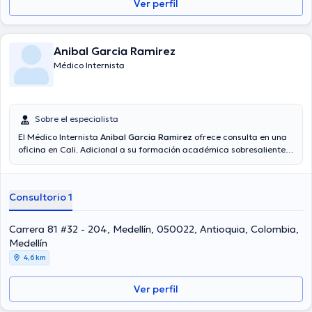
Ver perfil
Anibal Garcia Ramirez
Médico Internista
Sobre el especialista
El Médico Internista
Anibal Garcia Ramirez
ofrece consulta en una
oficina en Cali. Adicional a su formación académica sobresaliente,
el doctor tiene varios años de experiencia en su área de
especialidad. El Dr. cuenta con muchos años de experiencia laboral
en su disciplina. Además, él ha participado como miembro de
Consultorio 1
diversas asociaciones médicas. Anibal Garcia Ramirez ha
participado en diversas conferencias con el fin de tener una
formación continua en su temática de especialización y ha
Carrera 81 #32 - 204, Medellín, 050022, Antioquia, Colombia,
difundido diferentes ediciones. Español son los idiomas operados
Medellín
por el especialista.
4,6 km
Ver perfil