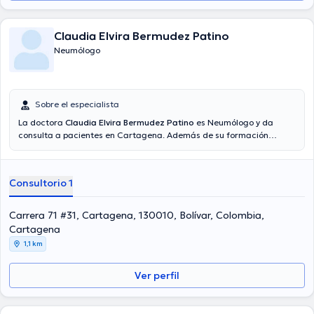
Claudia Elvira Bermudez Patino
Neumólogo
Sobre el especialista
La doctora
Claudia Elvira Bermudez Patino
es Neumólogo y da
consulta a pacientes en Cartagena. Además de su formación
académica sobresaliente, la doctora tiene varios años de
experiencia en su área de especialidad. La Dra. tiene numerosos
años de experiencia laboral en su temática de estudio. Al mismo
Consultorio 1
tiempo, ella se ha desempeñado como miembro de diversas
asociaciones médicas. Claudia Elvira Bermudez Patino ha formado
parte en innumerables conferencias con el ideal de tener una
Carrera 71 #31, Cartagena, 130010, Bolívar, Colombia,
formación continua en su ámbito de especialización y ha publicado
Cartagena
diferentes comunicados. La consulta se puede realizar en Español.
1,1 km
Ver perfil