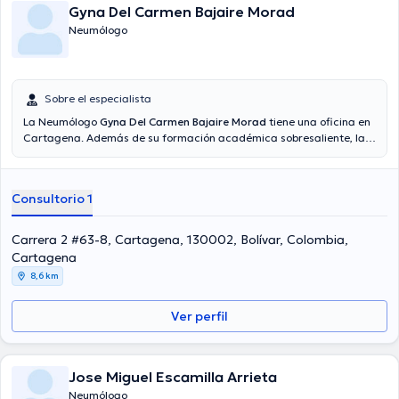
Gyna Del Carmen Bajaire Morad
Neumólogo
Sobre el especialista
La Neumólogo
Gyna Del Carmen Bajaire Morad
tiene una oficina en
Cartagena. Además de su formación académica sobresaliente, la
doctora tiene amplios conocimientos en su área de especialidad. La
profesional de la salud lleva más de años de experiencia laboral en
su área de especialización. Al mismo tiempo, ella se ha
Consultorio 1
desempeñado como miembro de diversas asociaciones médicas.
Gyna Del Carmen Bajaire Morad ha intervenido en múltiples
conferencias con el objetivo de tener una formación continua en su
Carrera 2 #63-8, Cartagena, 130002, Bolívar, Colombia,
temática de especialización y ha difundido diferentes
Cartagena
comunicados. Español es el idioma principal que habla la doctora.
8,6 km
Ver perfil
Jose Miguel Escamilla Arrieta
Neumólogo