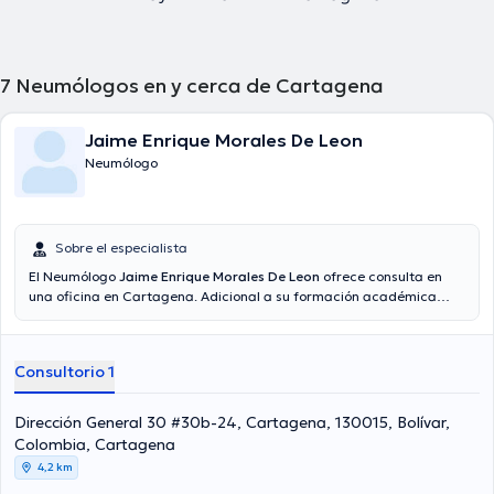
7
Neumólogos en y cerca de Cartagena
Jaime Enrique Morales De Leon
Neumólogo
Sobre el especialista
El Neumólogo
Jaime Enrique Morales De Leon
ofrece consulta en
una oficina en Cartagena. Adicional a su formación académica
sobresaliente, el doctor tiene amplios conocimientos en su área de
especialidad. El médico lleva más de años de experiencia laboral en
su área de especialización. Igualmente, él se ha destacados como
Consultorio 1
miembro de diversas asociaciones médicas. Jaime Enrique Morales
De Leon ha colaborado en cuantiosas conferencias con miras a
tener una formación continua en su temática de especialización y
Dirección General 30 #30b-24, Cartagena, 130015, Bolívar,
ha difundido numerosas ediciones. Español es el idioma principal
Colombia, Cartagena
usados por el médico.
4,2 km