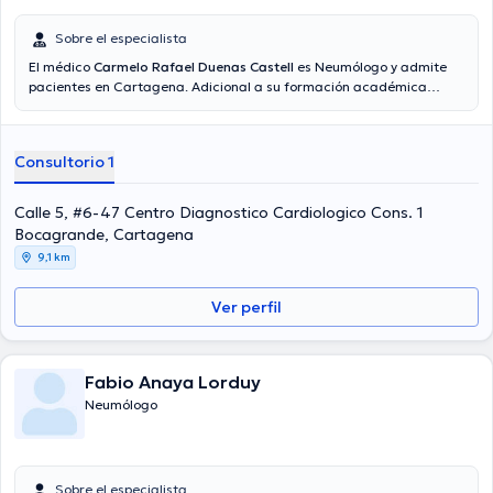
Sobre el especialista
El médico
Carmelo Rafael Duenas Castell
es Neumólogo y admite
pacientes en Cartagena. Adicional a su formación académica
sobresaliente, el doctor tiene varios años de experiencia en su área
de especialidad. El médico lleva más de años de experiencia laboral
en su temática de estudio. Así mismo, él se ha desempeñado como
Consultorio 1
miembro de diversas asociaciones médicas. Carmelo Rafael
Duenas Castell ha contribuido en considerables conferencias con la
meta de tener una formación continua en su ámbito de
Calle 5, #6-47 Centro Diagnostico Cardiologico Cons. 1
especialización y ha publicado diversas ediciones. Español son los
Bocagrande, Cartagena
idiomas usados por el Dr.
9,1 km
Ver perfil
Fabio Anaya Lorduy
Neumólogo
Sobre el especialista