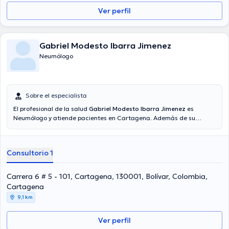
Ver perfil
Gabriel Modesto Ibarra Jimenez
Neumólogo
Sobre el especialista
El profesional de la salud
Gabriel Modesto Ibarra Jimenez
es
Neumólogo y atiende pacientes en Cartagena. Además de su
formación académica sobresaliente, el doctor tiene varios años de
experiencia en su área de especialidad. El Dr. tiene numerosos años
de experiencia laboral en su área de especialización. De igual
Consultorio 1
manera, él se ha desempeñado como miembro de diversas
asociaciones médicas. Gabriel Modesto Ibarra Jimenez ha
cooperado en múltiples conferencias con el fin de tener una
Carrera 6 # 5 - 101, Cartagena, 130001, Bolívar, Colombia,
formación continua en su temática de especialización y ha
Cartagena
compartido importantes publicaciones. Finalmente, el especialista
9,1 km
puede hablar en Español.
Ver perfil