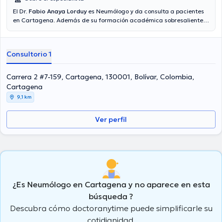
El Dr.
Fabio Anaya Lorduy
es Neumólogo y da consulta a pacientes
en Cartagena. Además de su formación académica sobresaliente,
el doctor tiene experiencia en su área de especialidad. El
profesional de la salud tiene varios años de experiencia laboral en
su área de experiencia. Asimismo, él se ha desempeñado como
Consultorio 1
miembro de diversas asociaciones médicas. Fabio Anaya Lorduy ha
intervenido en diversas conferencias con el objetivo de tener una
formación continua en su disciplina de especialización y ha
Carrera 2 #7-159, Cartagena, 130001, Bolívar, Colombia,
compartido importantes artículos. Finalmente, el profesional de la
Cartagena
salud puede hablar en Español.
9,1 km
Ver perfil
¿Es Neumólogo en Cartagena y no aparece en esta
búsqueda ?
Descubra cómo doctoranytime puede simplificarle su
cotidianidad.