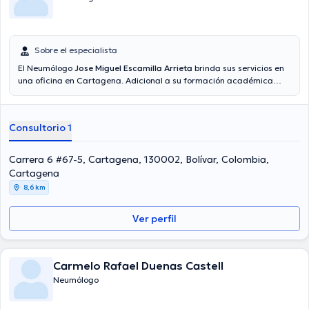
Sobre el especialista
El Neumólogo
Jose Miguel Escamilla Arrieta
brinda sus servicios en
una oficina en Cartagena. Adicional a su formación académica
sobresaliente, el doctor tiene experiencia en su área de
especialidad. El Dr. cuenta con varios años de experiencia laboral en
su disciplina. Adicionalmente, él se ha desempeñado como miembro
Consultorio 1
de diversas asociaciones médicas. Jose Miguel Escamilla Arrieta ha
formado parte en diversas conferencias con la meta de tener una
formación continua en su disciplina de especialización y ha
Carrera 6 #67-5, Cartagena, 130002, Bolívar, Colombia,
difundido diversas ediciones. Por último, el profesional de la salud
Cartagena
puede hablar Español en su consultorio.
8,6 km
Ver perfil
Carmelo Rafael Duenas Castell
Neumólogo