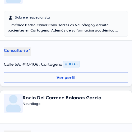
Sobre el especialista
El médico
Pedro Claver Covo Torres
es Neurólogo y admite
pacientes en Cartagena. Además de su formación académica
sobresaliente, el doctor tiene experiencia en su área de
especialidad. El profesional de la salud tiene varios años de
experiencia laboral en su campo de estudio. Por otro lado, él se ha
Consultorio 1
desempeñado como miembro de diversas asociaciones médicas.
Pedro Claver Covo Torres ha formado parte en diversas
conferencias con la intención de lograr tener una formación
Calle 5A, #10-106, Cartagena
8,7 km
continua en su ámbito de especialización y ha publicado diversas
ediciones. Su cita se puede realizar en Español.
Ver perfil
Rocio Del Carmen Bolanos Garcia
Neurólogo