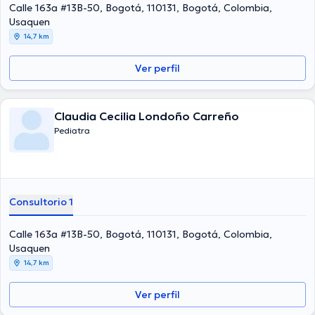
de lograr tener una formación continua en su campo de
Calle 163a #13B-50, Bogotá, 110131, Bogotá, Colombia,
especialización y ha compartido diversas ediciones. La consulta se
Usaquen
puede hacer en Español.
14,7 km
Ver perfil
Claudia Cecilia Londoño Carreño
Pediatra
Consultorio 1
Calle 163a #13B-50, Bogotá, 110131, Bogotá, Colombia,
Usaquen
14,7 km
Ver perfil