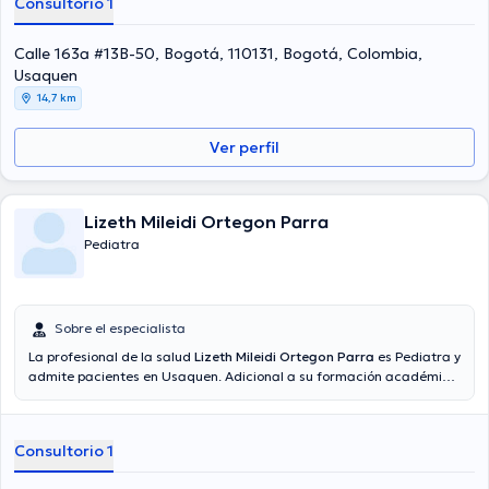
Consultorio 1
Calle 163a #13B-50, Bogotá, 110131, Bogotá, Colombia,
Usaquen
14,7 km
Ver perfil
Lizeth Mileidi Ortegon Parra
Pediatra
Sobre el especialista
La profesional de la salud
Lizeth Mileidi Ortegon Parra
es Pediatra y
admite pacientes en Usaquen. Adicional a su formación académica
sobresaliente, la doctora tiene experiencia en su área de
especialidad. La Dra. posee años de experiencia laboral en su área
de experiencia. De igual forma, ella se ha desempeñado como
Consultorio 1
miembro de diversas asociaciones médicas. Lizeth Mileidi Ortegon
Parra ha intervenido en innumerables conferencias con la intención