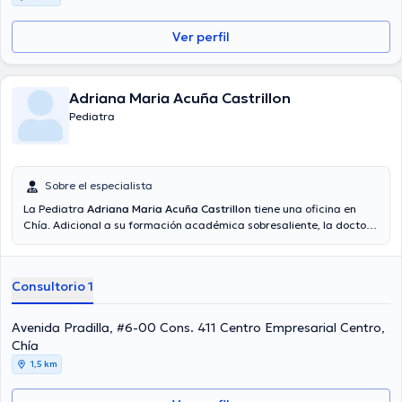
Ver perfil
Adriana Maria Acuña Castrillon
Pediatra
Sobre el especialista
La Pediatra
Adriana Maria Acuña Castrillon
tiene una oficina en
Chía. Adicional a su formación académica sobresaliente, la doctora
tiene experiencia en su área de especialidad. La profesional de la
salud posee años de experiencia laboral en su campo de estudio.
Por otra parte, ella se ha destacados como miembro de diversas
Consultorio 1
asociaciones médicas. Adriana Maria Acuña Castrillon ha
colaborado en considerables conferencias con la meta de tener una
formación continua en su disciplina de especialización y ha
Avenida Pradilla, #6-00 Cons. 411 Centro Empresarial Centro,
compartido numerosas publicaciones. Su consulta opcionalmente se
Chía
puede llevar a cabo en Español.
1,5 km