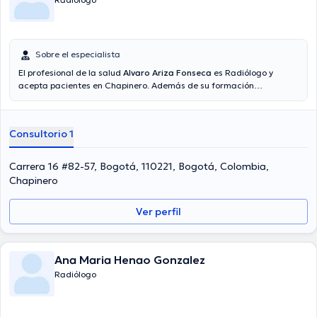
Sobre el especialista
El profesional de la salud
Alvaro Ariza Fonseca
es Radiólogo y
acepta pacientes en Chapinero. Además de su formación
académica sobresaliente, el doctor tiene amplios conocimientos en
su área de especialidad. El médico cuenta con varios años de
experiencia laboral en su área de experiencia. Además, él se ha
Consultorio 1
destacados como miembro de diversas asociaciones médicas.
Alvaro Ariza Fonseca ha participado en abundantes conferencias
con la finalidad de tener una formación continua en su campo de
Carrera 16 #82-57, Bogotá, 110221, Bogotá, Colombia,
especialización y ha publicado numerosos artículos. Español es el
Chapinero
idioma principal que maneja el Dr.
Ver perfil
Ana Maria Henao Gonzalez
Radiólogo