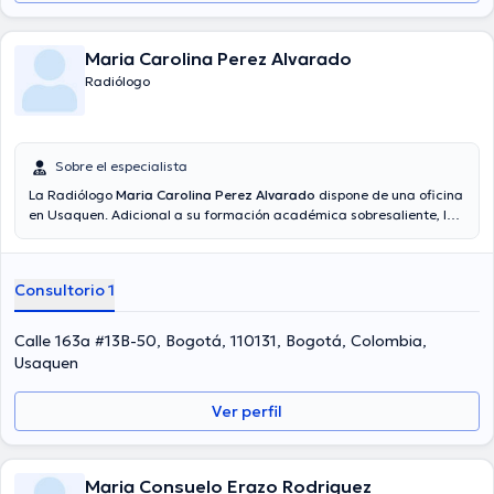
Maria Carolina Perez Alvarado
Radiólogo
Sobre el especialista
La Radiólogo
Maria Carolina Perez Alvarado
dispone de una oficina
en Usaquen. Adicional a su formación académica sobresaliente, la
doctora tiene amplios conocimientos en su área de especialidad. La
Dra. posee años de experiencia laboral en su área de
especialización. Del mismo modo, ella se ha desempeñado como
Consultorio 1
miembro de la Asociación Colombiana de Radiología, Sociedad
Iberoamericana de Imagen Mamaria. Maria Carolina Perez
Alvarado ha compartido en cuantiosas conferencias con el ideal de
Calle 163a #13B-50, Bogotá, 110131, Bogotá, Colombia,
tener una formación continua en su temática de especialización y
Usaquen
ha difundido numerosos comunicados. Español es el idioma
principal usados por la doctora.
Ver perfil
Maria Consuelo Erazo Rodriguez