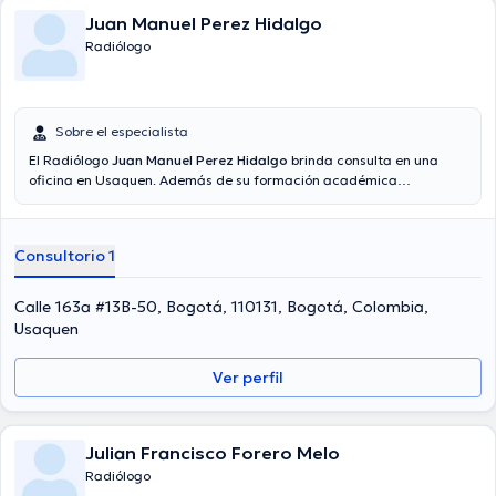
Juan Manuel Perez Hidalgo
Radiólogo
Sobre el especialista
El Radiólogo
Juan Manuel Perez Hidalgo
brinda consulta en una
oficina en Usaquen. Además de su formación académica
sobresaliente, el doctor tiene varios años de experiencia en su área
de especialidad. El profesional de la salud lleva más de años de
experiencia laboral en su temática de estudio. Por otro lado, él se ha
Consultorio 1
desempeñado como miembro de la Asociación Colombiana de
Radiología. Juan Manuel Perez Hidalgo ha participado en múltiples
conferencias con la meta de tener una formación continua en su
Calle 163a #13B-50, Bogotá, 110131, Bogotá, Colombia,
campo de especialización y ha compartido diversos artículos. Por
Usaquen
último, el profesional de la salud puede hablar Español en su
consultorio.
Ver perfil
Julian Francisco Forero Melo
Radiólogo