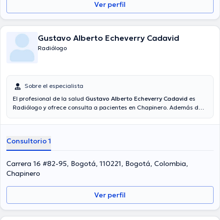
Ver perfil
Gustavo Alberto Echeverry Cadavid
Radiólogo
Sobre el especialista
El profesional de la salud
Gustavo Alberto Echeverry Cadavid
es
Radiólogo y ofrece consulta a pacientes en Chapinero. Además de
su formación académica sobresaliente, el doctor tiene amplios
conocimientos en su área de especialidad. El Dr. posee años de
experiencia laboral en su disciplina. De igual manera, él se ha
Consultorio 1
desempeñado como miembro de diversas asociaciones médicas.
Gustavo Alberto Echeverry Cadavid ha intervenido en cuantiosas
conferencias con el fin de tener una formación continua en su
Carrera 16 #82-95, Bogotá, 110221, Bogotá, Colombia,
temática de especialización y ha compartido diversas
Chapinero
publicaciones. Español es el idioma principal hablado por el doctor.
Ver perfil