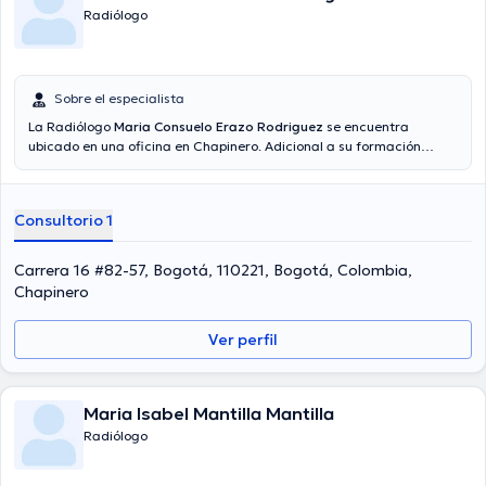
Radiólogo
Sobre el especialista
La Radiólogo
Maria Consuelo Erazo Rodriguez
se encuentra
ubicado en una oficina en Chapinero. Adicional a su formación
académica sobresaliente, la doctora tiene amplios conocimientos
en su área de especialidad. La Dra. cuenta con muchos años de
experiencia laboral en su área de especialización. Además, ella se
Consultorio 1
ha desempeñado como miembro de diversas asociaciones médicas.
Maria Consuelo Erazo Rodriguez ha colaborado en innumerables
conferencias con la meta de tener una formación continua en su
Carrera 16 #82-57, Bogotá, 110221, Bogotá, Colombia,
disciplina de especialización y ha difundido diferentes artículos.
Chapinero
Para finalizar, la profesional de la salud puede hablar Español en su
consultorio.
Ver perfil
Maria Isabel Mantilla Mantilla
Radiólogo