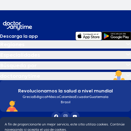
Descarga la app
Regiones
Especialidades
Búsqueda por
doctoranytime
Revolucionamos la salud a nivel mundial
Grecia
Bélgica
México
Colombia
Ecuador
Guatemala
Brasil
A fin de proporcionarle un mejor servicio, este sitio utiliza cookies. Continúe
Condiciones generales
Política de protección de los datos personales
navegando si acepta el uso de cookies.