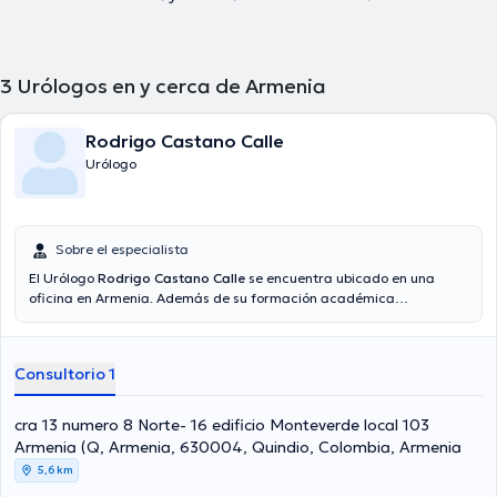
3
Urólogos en y cerca de Armenia
Rodrigo Castano Calle
Urólogo
Sobre el especialista
El Urólogo
Rodrigo Castano Calle
se encuentra ubicado en una
oficina en Armenia. Además de su formación académica
sobresaliente, el doctor tiene varios años de experiencia en su área
de especialidad. El Dr. cuenta con muchos años de experiencia
laboral en su disciplina. Al mismo tiempo, él se ha desempeñado
Consultorio 1
como miembro de diversas asociaciones médicas. Rodrigo Castano
Calle ha compartido en incontables conferencias con la intención
de lograr tener una formación continua en su disciplina de
cra 13 numero 8 Norte- 16 edificio Monteverde local 103
especialización y ha publicado importantes ediciones. Español es el
Armenia (Q, Armenia, 630004, Quindio, Colombia, Armenia
idioma principal que habla el médico.
5,6 km