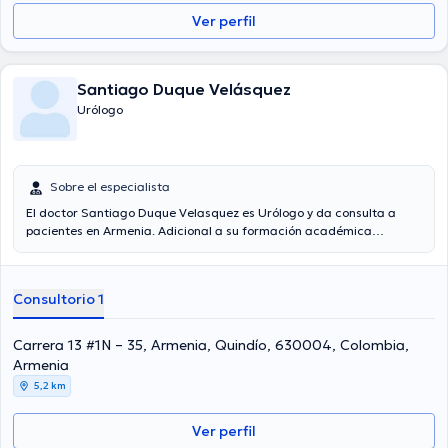
Ver perfil
Santiago Duque Velásquez
Urólogo
Sobre el especialista
El doctor Santiago Duque Velasquez es Urólogo y da consulta a
pacientes en Armenia. Adicional a su formación académica
sobresaliente, el doctor tiene amplios conocimientos en su área de
especialidad. El médico cuenta con muchos años de experiencia
laboral en su área de experiencia. Incluso, él se ha desempeñado
Consultorio 1
como miembro de diversas asociaciones médicas. Santiago Duque
Velasquez ha cooperado en diversas conferencias con miras a
tener una formación continua en su temática de especialización y
Carrera 13 #1N – 35, Armenia, Quindío, 630004, Colombia,
ha difundido diferentes comunicados. Por último, el médico puede
Armenia
hablar Español en su consultorio.
5,2 km
Ver perfil