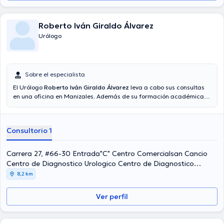
Roberto Iván Giraldo Álvarez
Urólogo
Sobre el especialista
El Urólogo
Roberto Iván Giraldo Álvarez
leva a cabo sus consultas
en una oficina en Manizales. Además de su formación académica
sobresaliente, el doctor tiene experiencia en su área de
especialidad. El médico posee años de experiencia laboral en su
campo de estudio. Inclusive, él se ha destacados como miembro de
Consultorio 1
diversas asociaciones médicas. Roberto Iván Giraldo Álvarez ha
intervenido en considerables conferencias con la finalidad de tener
una formación continua en su ámbito de especialización y ha
Carrera 27, #66-30 Entrada"C" Centro Comercialsan Cancio
anunciado diferentes artículos. Para finalizar, el Dr. puede hablar en
Centro de Diagnostico Urologico Centro de Diagnostico
Español.
Urologico, Manizales
8,2 km
Ver perfil