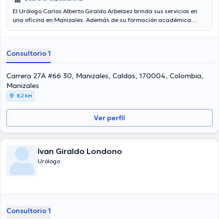
El Urólogo Carlos Alberto Giraldo Arbelaez brinda sus servicios en
una oficina en Manizales. Además de su formación académica
sobresaliente, el doctor tiene experiencia en su área de
especialidad. El médico posee años de experiencia laboral en su
campo de estudio. Inclusive, él se ha desempeñado como miembro
Consultorio 1
de diversas asociaciones médicas. Carlos Alberto Giraldo Arbelaez
ha formado parte en cuantiosas conferencias con la finalidad de
tener una formación continua en su temática de especialización y
Carrera 27A #66 30, Manizales, Caldas, 170004, Colombia,
ha publicado diferentes ediciones. Su cita se puede realizar en
Manizales
Español.
8,2 km
Ver perfil
Ivan Giraldo Londono
Urólogo
Consultorio 1