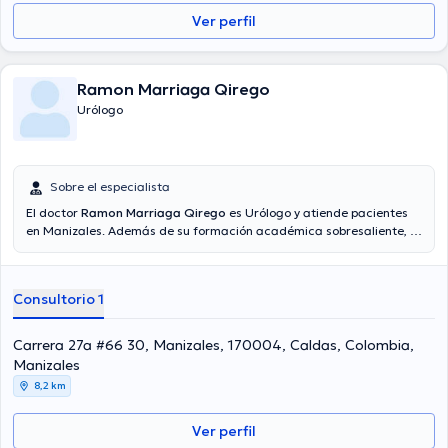
Ver perfil
Ramon Marriaga Qirego
Urólogo
Sobre el especialista
El doctor
Ramon Marriaga Qirego
es Urólogo y atiende pacientes
en Manizales. Además de su formación académica sobresaliente, el
doctor tiene experiencia en su área de especialidad. El doctor
cuenta con muchos años de experiencia laboral en su disciplina. De
igual manera, él se ha desempeñado como miembro de diversas
Consultorio 1
asociaciones médicas. Ramon Marriaga Qirego ha participado en
abundantes conferencias con la meta de tener una formación
continua en su campo de especialización y ha difundido
Carrera 27a #66 30, Manizales, 170004, Caldas, Colombia,
importantes ediciones. Cabe mencionar que, el profesional de la
Manizales
salud puede hablar en Español.
8,2 km
Ver perfil