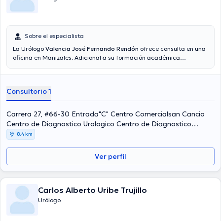
Sobre el especialista
La Urólogo
Valencia José Fernando Rendón
ofrece consulta en una
oficina en Manizales. Adicional a su formación académica
sobresaliente, la doctora tiene experiencia en su área de
especialidad. La doctora cuenta con varios años de experiencia
laboral en su temática de estudio. Además, ella ha participado
Consultorio 1
como miembro de diversas asociaciones médicas. Valencia José
Fernando Rendón ha intervenido en considerables conferencias con
la intención de lograr tener una formación continua en su temática
Carrera 27, #66-30 Entrada"C" Centro Comercialsan Cancio
de especialización y ha anunciado diversos artículos. Cabe
Centro de Diagnostico Urologico Centro de Diagnostico
destacar que, la profesional de la salud puede hablar en Español.
Urologico, Manizales
8,4 km
Ver perfil
Carlos Alberto Uribe Trujillo
Urólogo