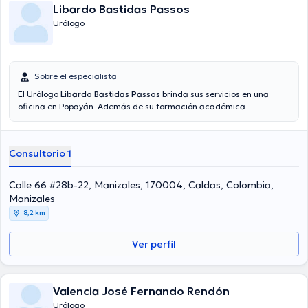
Libardo Bastidas Passos
Urólogo
Sobre el especialista
El Urólogo
Libardo Bastidas Passos
brinda sus servicios en una
oficina en Popayán. Además de su formación académica
sobresaliente, el doctor tiene varios años de experiencia en su área
de especialidad. El médico tiene varios años de experiencia laboral
en su campo de estudio. Del mismo modo, él se ha desempeñado
Consultorio 1
como miembro de diversas asociaciones médicas. Libardo Bastidas
Passos ha intervenido en diversas conferencias con la finalidad de
tener una formación continua en su temática de especialización y
Calle 66 #28b-22, Manizales, 170004, Caldas, Colombia,
ha publicado diferentes ediciones. Español es el idioma principal
Manizales
operados por el Dr.
8,2 km
Ver perfil
Valencia José Fernando Rendón
Urólogo