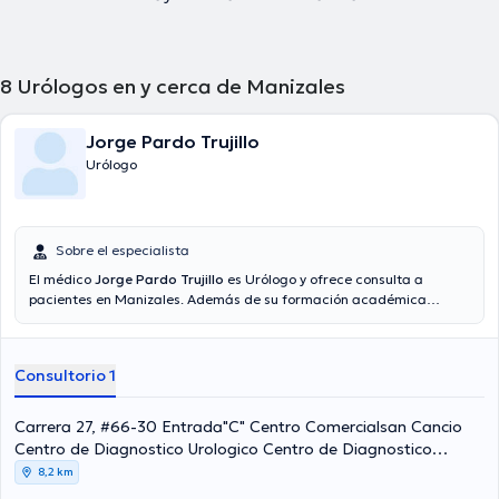
8
Urólogos en y cerca de Manizales
Jorge Pardo Trujillo
Urólogo
Sobre el especialista
El médico
Jorge Pardo Trujillo
es Urólogo y ofrece consulta a
pacientes en Manizales. Además de su formación académica
sobresaliente, el doctor tiene amplios conocimientos en su área de
especialidad. El médico posee años de experiencia laboral en su
área de experiencia. Igualmente, él ha participado como miembro
Consultorio 1
de diversas asociaciones médicas. Jorge Pardo Trujillo ha
intervenido en considerables conferencias con miras a tener una
formación continua en su campo de especialización y ha difundido
Carrera 27, #66-30 Entrada"C" Centro Comercialsan Cancio
importantes artículos. Su consulta opcionalmente se puede llevar a
Centro de Diagnostico Urologico Centro de Diagnostico
cabo en Español.
Urologico, Manizales
8,2 km