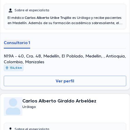
Sobre el especialista
El médico
Carlos Alberto Uribe Trujillo
es Urólogo y recibe pacientes
en Medellín. Además de su formación académica sobresaliente, el
doctor tiene varios años de experiencia en su área de especialidad.
El doctor tiene varios años de experiencia laboral en su campo de
estudio. Igualmente, él se ha destacados como miembro de
Consultorio 1
diversas asociaciones médicas. Carlos Alberto Uribe Trujillo ha
compartido en abundantes conferencias con el fin de tener una
formación continua en su campo de especialización y ha anunciado
N19A - 40, Cra. 48, Medellín, El Poblado, Medellin, , Antioquia,
diferentes comunicados. Finalmente, el profesional de la salud
Colombia, Manizales
puede hablar en Español.
134,6 km
Ver perfil
Carlos Alberto Giraldo Arbeláez
Urólogo
Sobre el especialista