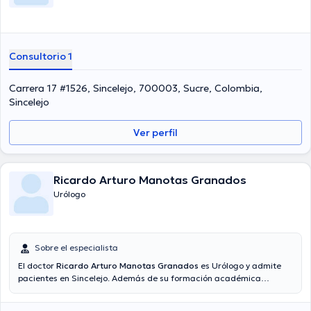
Consultorio 1
Carrera 17 #1526, Sincelejo, 700003, Sucre, Colombia,
Sincelejo
Ver perfil
Ricardo Arturo Manotas Granados
Urólogo
Sobre el especialista
El doctor
Ricardo Arturo Manotas Granados
es Urólogo y admite
pacientes en Sincelejo. Además de su formación académica
sobresaliente, el doctor tiene amplios conocimientos en su área de
especialidad. El médico posee años de experiencia laboral en su