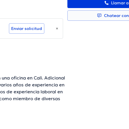
Llamar 
Chatear co
Enviar solicitud
una oficina en Cali. Adicional
varios años de experiencia en
os de experiencia laboral en
 como miembro de diversas
incontables conferencias con
especialización y ha
ista puede hablar Español en