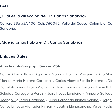
FAQ
¿Cuál es la dirección del Dr. Carlos Sanabria?
Carrera 38a #5A-100, Cali, 760042, Valle del Cauca, Colombia, Cali
Sanabria.
¿Qué idiomas habla el Dr. Carlos Sanabria?
Enlaces Útiles
Anestesiólogos populares en Cali
Carlos Alberto Bazan Aguirre
Mauricio Pachón Vásquez
Ana Mar
Mónica María Herrera Cardona
Carlos Alberto Bonilla Herrera
Di
Daniel Armando Erazo Vila
Jhon Jairo Gomez
Gerardo Heberth 
Soledad Cartagena Pérez
Jairo Hoyos Londoño
Amparo Galleg
Rodrigo Figueroa Perdomo
Luisa Fernanda Blanco Solano
Jorge
Carlos Ernesto Afanador Pinzon
Beatriz Elenasanchez Velez
Jul