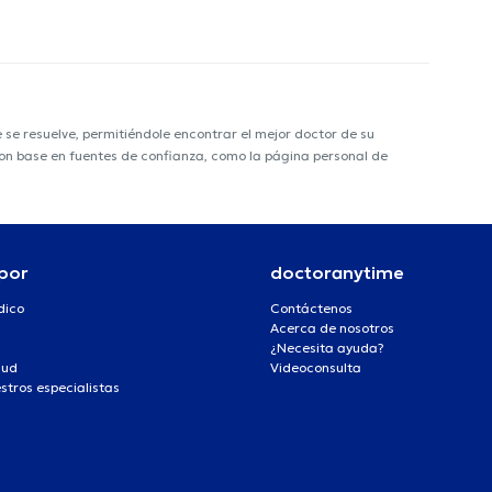
e resuelve, permitiéndole encontrar el mejor doctor de su
 con base en fuentes de confianza, como la página personal de
por
doctoranytime
dico
Contáctenos
Acerca de nosotros
¿Necesita ayuda?
lud
Videoconsulta
stros especialistas