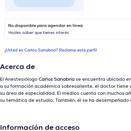
No disponible para agendar en línea
Hazles saber que tienes interés
¿Usted es Carlos Sanabria? Reclame este perfil
Acerca de
El Anestesiólogo
Carlos Sanabria
se encuentra ubicado en 
a su formación académica sobresaliente, el doctor tiene 
su área de especialidad. El médico cuenta con muchos añ
su temática de estudio. También, él se ha desempeñado
asociaciones médicas. Carlos Sanabria ha cooperado en 
el fin de tener una formación continua en su disciplina de 
compartido importantes artículos. Por último, el especial
Información de acceso
su consultorio.