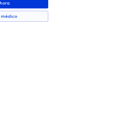
ahora
n médico