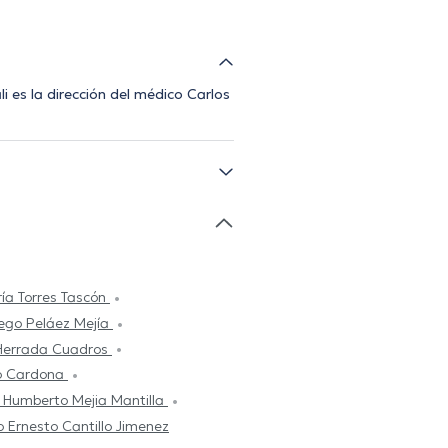
 es la dirección del médico Carlos
ía Torres Tascón
ego Peláez Mejía
Herrada Cuadros
o Cardona
 Humberto Mejia Mantilla
io Ernesto Cantillo Jimenez