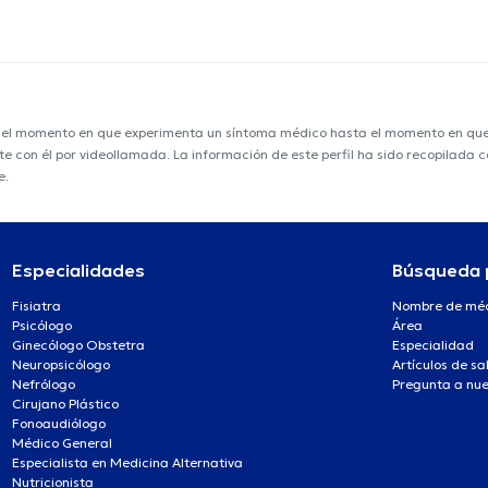
e el momento en que experimenta un síntoma médico hasta el momento en que s
nte con él por videollamada. La información de este perfil ha sido recopilada
e.
Especialidades
Búsqueda 
Fisiatra
Nombre de mé
Psicólogo
Área
Ginecólogo Obstetra
Especialidad
Neuropsicólogo
Artículos de sa
Nefrólogo
Pregunta a nue
Cirujano Plástico
Fonoaudiólogo
Médico General
Especialista en Medicina Alternativa
Nutricionista