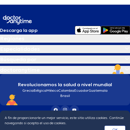
Descarga la app
Regiones
Especialidades
Búsqueda por
doctoranytime
Revolucionamos la salud a nivel mundial
Grecia
Bélgica
México
Colombia
Ecuador
Guatemala
Brasil
A fin de proporcionarle un mejor servicio, este sitio utiliza cookies. Continúe
Condiciones generales
Política de protección de los datos personales
navegando si acepta el uso de cookies.
© 2026 doctoranytime
OK