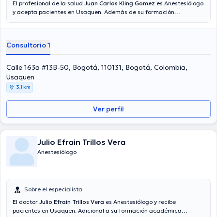
El profesional de la salud
Juan Carlos Kling Gomez
es Anestesiólogo
y acepta pacientes en Usaquen. Además de su formación
académica sobresaliente, el doctor tiene varios años de experiencia
en su área de especialidad. El Dr. tiene varios años de experiencia
laboral en su área de experiencia. También, él se ha desempeñado
Consultorio 1
como miembro de la Sociedad Colombiana de Anestesia y
Reanimación. Juan Carlos Kling Gomez ha compartido en múltiples
conferencias con el objetivo de tener una formación continua en su
Calle 163a #13B-50, Bogotá, 110131, Bogotá, Colombia,
disciplina de especialización y ha publicado diferentes ediciones.
Usaquen
Cabe resaltar que, el doctor puede hablar en Español.
3,1 km
Ver perfil
Julio Efrain Trillos Vera
Anestesiólogo
Sobre el especialista
El doctor
Julio Efrain Trillos Vera
es Anestesiólogo y recibe
pacientes en Usaquen. Adicional a su formación académica