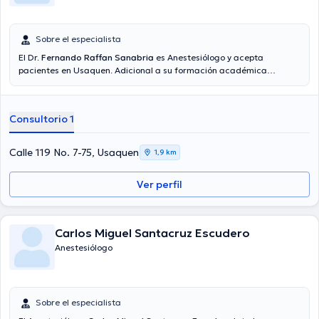
Sobre el especialista
El Dr.
Fernando Raffan Sanabria
es Anestesiólogo y acepta
pacientes en Usaquen. Adicional a su formación académica
sobresaliente, el doctor tiene varios años de experiencia en su área
de especialidad. El profesional de la salud cuenta con varios años
de experiencia laboral en su campo de estudio. Del mismo modo, él
Consultorio 1
se ha desempeñado como miembro de la Sociedad
Cundinamarquesa De Anestesiología (SCA). Fernando Raffan
Sanabria ha contribuido en abundantes conferencias con la
Calle 119 No. 7-75, Usaquen
1,9 km
intención de tener una formación continua en su campo de
especialización y ha difundido diversos comunicados.
Ver perfil
Carlos Miguel Santacruz Escudero
Anestesiólogo
Sobre el especialista