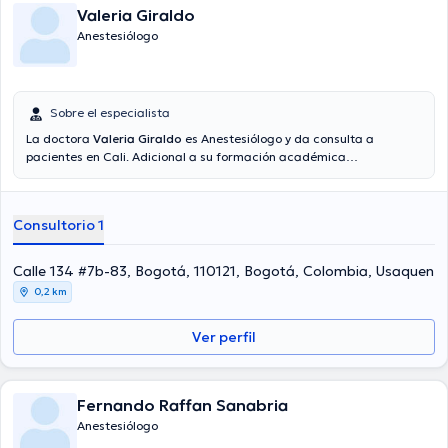
Valeria Giraldo
Anestesiólogo
Sobre el especialista
La doctora
Valeria Giraldo
es Anestesiólogo y da consulta a
pacientes en Cali. Adicional a su formación académica
sobresaliente, la doctora tiene varios años de experiencia en su
área de especialidad. La profesional de la salud tiene numerosos
años de experiencia laboral en su disciplina. Además, ella se ha
Consultorio 1
desempeñado como miembro de diversas asociaciones médicas.
Valeria Giraldo ha compartido en innumerables conferencias con la
intención de tener una formación continua en su ámbito de
Calle 134 #7b-83, Bogotá, 110121, Bogotá, Colombia, Usaquen
especialización y ha difundido diferentes artículos. Su consulta
0,2 km
opcionalmente se puede llevar a cabo en Español.
Ver perfil
Fernando Raffan Sanabria
Anestesiólogo