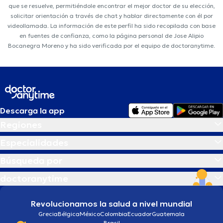
que se resuelve, permitiéndole encontrar el mejor doctor de su elección,
solicitar orientación a través de chat y hablar directamente con él por
videollamada. La información de este perfil ha sido recopilada con base
en fuentes de confianza, como la página personal de Jose Alipio
Bocanegra Moreno y ha sido verificada por el equipo de doctoranytime.
Descarga la app
Regiones
Especialidades
Búsqueda por
doctoranytime
Revolucionamos la salud a nivel mundial
Grecia
Bélgica
México
Colombia
Ecuador
Guatemala
Brasil