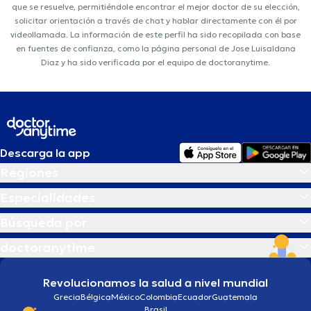
que se resuelve, permitiéndole encontrar el mejor doctor de su elección,
solicitar orientación a través de chat y hablar directamente con él por
videollamada. La información de este perfil ha sido recopilada con base
en fuentes de confianza, como la página personal de Jose Luisaldana
Diaz y ha sido verificada por el equipo de doctoranytime.
Descarga la app
Regiones
Especialidades
Búsqueda por
doctoranytime
Revolucionamos la salud a nivel mundial
Grecia
Bélgica
México
Colombia
Ecuador
Guatemala
Brasil