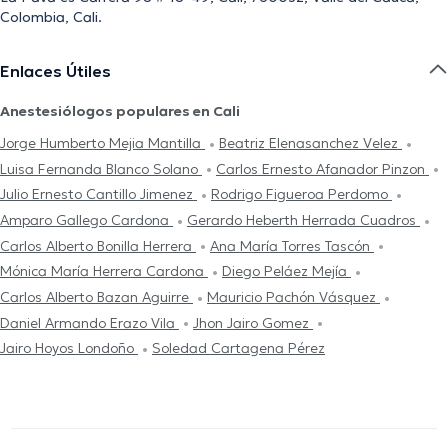
Colombia, Cali.
Enlaces Útiles
Anestesiólogos populares en Cali
Jorge Humberto Mejia Mantilla
Beatriz Elenasanchez Velez
Luisa Fernanda Blanco Solano
Carlos Ernesto Afanador Pinzon
Julio Ernesto Cantillo Jimenez
Rodrigo Figueroa Perdomo
Amparo Gallego Cardona
Gerardo Heberth Herrada Cuadros
Carlos Alberto Bonilla Herrera
Ana María Torres Tascón
Mónica María Herrera Cardona
Diego Peláez Mejía
Carlos Alberto Bazan Aguirre
Mauricio Pachón Vásquez
Daniel Armando Erazo Vila
Jhon Jairo Gomez
Jairo Hoyos Londoño
Soledad Cartagena Pérez