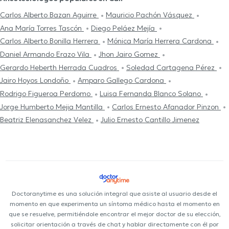
Carlos Alberto Bazan Aguirre
Mauricio Pachón Vásquez
Ana María Torres Tascón
Diego Peláez Mejía
Carlos Alberto Bonilla Herrera
Mónica María Herrera Cardona
Daniel Armando Erazo Vila
Jhon Jairo Gomez
Gerardo Heberth Herrada Cuadros
Soledad Cartagena Pérez
Jairo Hoyos Londoño
Amparo Gallego Cardona
Rodrigo Figueroa Perdomo
Luisa Fernanda Blanco Solano
Jorge Humberto Mejia Mantilla
Carlos Ernesto Afanador Pinzon
Beatriz Elenasanchez Velez
Julio Ernesto Cantillo Jimenez
Doctoranytime es una solución integral que asiste al usuario desde el
momento en que experimenta un síntoma médico hasta el momento en
que se resuelve, permitiéndole encontrar el mejor doctor de su elección,
solicitar orientación a través de chat y hablar directamente con él por