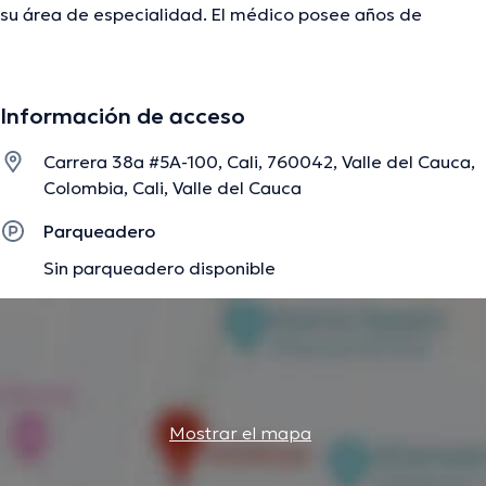
su área de especialidad. El médico posee años de
experiencia laboral en su ámbito de estudio. Al mismo
tiempo, él ha participado como miembro de diversas
asociaciones médicas. Luís Miguel Velásquez ha
Información de acceso
cooperado en considerables conferencias con la
finalidad de tener una formación continua en su disciplina
Carrera 38a #5A-100, Cali, 760042, Valle del Cauca,
de especialización y ha difundido numerosos
Colombia, Cali, Valle del Cauca
comunicados. Cabe resaltar que, el doctor puede hablar
en Español.
Parqueadero
Sin parqueadero disponible
La descripción fue editada por el equipo de doctoranytime, con base en
información verificada.
Mostrar el mapa