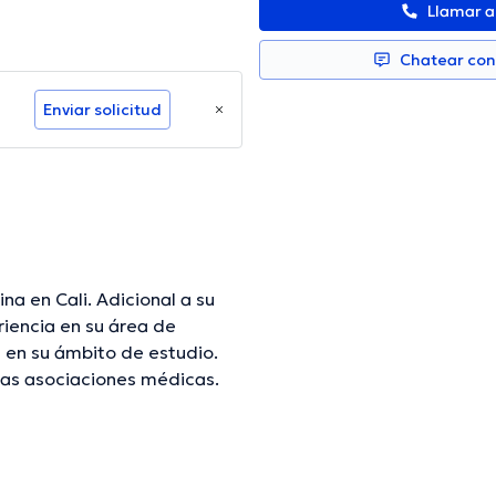
Llamar 
Chatear co
Enviar solicitud
na en Cali. Adicional a su
iencia en su área de
l en su ámbito de estudio.
s asociaciones médicas.
la finalidad de tener una
 compartido diversas