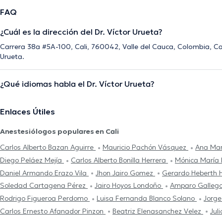
FAQ
¿Cuál es la dirección del Dr. Víctor Urueta?
Carrera 38a #5A-100, Cali, 760042, Valle del Cauca, Colombia, Cali
Urueta.
¿Qué idiomas habla el Dr. Víctor Urueta?
Enlaces Útiles
Anestesiólogos populares en Cali
Carlos Alberto Bazan Aguirre
Mauricio Pachón Vásquez
Ana Mar
Diego Peláez Mejía
Carlos Alberto Bonilla Herrera
Mónica María
Daniel Armando Erazo Vila
Jhon Jairo Gomez
Gerardo Heberth 
Soledad Cartagena Pérez
Jairo Hoyos Londoño
Amparo Galleg
Rodrigo Figueroa Perdomo
Luisa Fernanda Blanco Solano
Jorge
Carlos Ernesto Afanador Pinzon
Beatriz Elenasanchez Velez
Jul