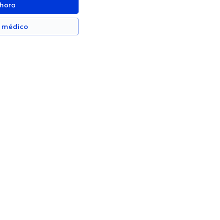
ahora
n médico