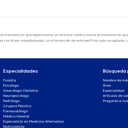
e el momento en que experimenta un síntoma médico hasta el momento en que s
nte con él por videollamada. La información de este perfil ha sido recopilada
Especialidades
Búsqueda 
Fisiatra
Nombre de mé
Psicólogo
Área
Ginecólogo Obstetra
Especialidad
Neuropsicólogo
Artículos de sa
Nefrólogo
Pregunta a nue
Cirujano Plástico
Fonoaudiólogo
Médico General
Especialista en Medicina Alternativa
Nutricionista