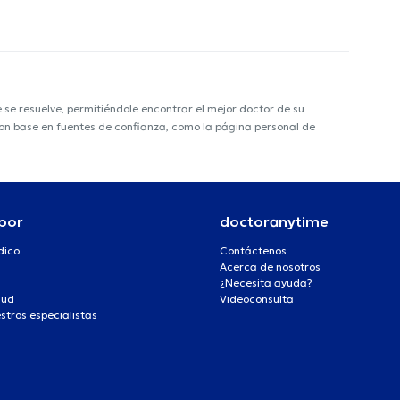
e resuelve, permitiéndole encontrar el mejor doctor de su
 con base en fuentes de confianza, como la página personal de
por
doctoranytime
dico
Contáctenos
Acerca de nosotros
¿Necesita ayuda?
lud
Videoconsulta
stros especialistas