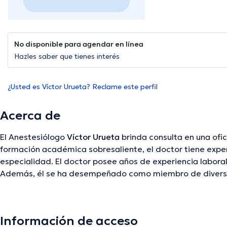
No disponible para agendar en línea
Hazles saber que tienes interés
¿Usted es Víctor Urueta? Reclame este perfil
Acerca de
El Anestesiólogo
Víctor Urueta
brinda consulta en una ofici
formación académica sobresaliente, el doctor tiene exper
especialidad. El doctor posee años de experiencia labora
Además, él se ha desempeñado como miembro de diversa
Víctor Urueta ha cooperado en múltiples conferencias con 
formación continua en su ámbito de especialización y ha
ediciones. Español son los idiomas hablados por el Dr.
Información de acceso