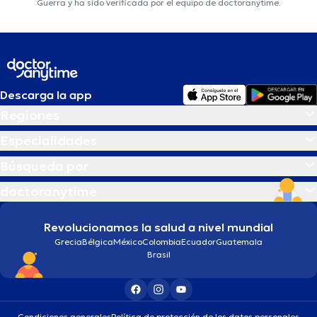
Guerra y ha sido verificada por el equipo de doctoranytime.
Descarga la app
Regiones
Especialidades
Búsqueda por
doctoranytime
Revolucionamos la salud a nivel mundial
Grecia
Bélgica
México
Colombia
Ecuador
Guatemala
Brasil
Condiciones generales
Política de protección de los datos personales