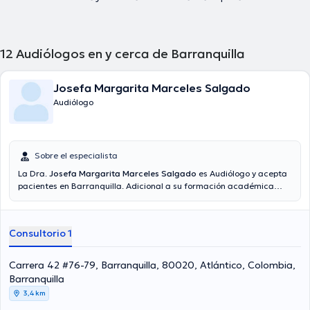
12
Audiólogos en y cerca de Barranquilla
Josefa Margarita Marceles Salgado
Audiólogo
Sobre el especialista
La Dra.
Josefa Margarita Marceles Salgado
es Audiólogo y acepta
pacientes en Barranquilla. Adicional a su formación académica
sobresaliente, la doctora tiene amplios conocimientos en su área de
especialidad. La profesional de la salud posee años de experiencia
laboral en su temática de estudio. Asimismo, ella se ha destacados
Consultorio 1
como miembro de diversas asociaciones médicas. Josefa
Margarita Marceles Salgado ha compartido en innumerables
conferencias con el objetivo de tener una formación continua en su
Carrera 42 #76-79, Barranquilla, 80020, Atlántico, Colombia,
ámbito de especialización y ha anunciado numerosos comunicados.
Barranquilla
Finalmente, la especialista puede hablar Español en su consultorio.
3,4 km