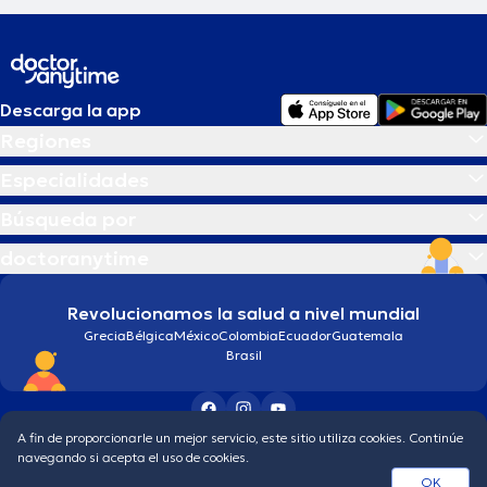
Descarga la app
Regiones
Especialidades
Búsqueda por
doctoranytime
Revolucionamos la salud a nivel mundial
Grecia
Bélgica
México
Colombia
Ecuador
Guatemala
Brasil
A fin de proporcionarle un mejor servicio, este sitio utiliza cookies. Continúe
Condiciones generales
Política de protección de los datos personales
navegando si acepta el uso de cookies.
© 2026 doctoranytime
OK