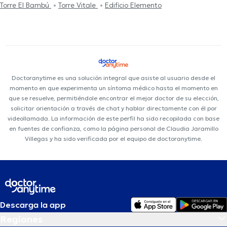
Torre El Bambú
Torre Vitale
Edificio Elemento
Doctoranytime es una solución integral que asiste al usuario desde el
momento en que experimenta un síntoma médico hasta el momento en
que se resuelve, permitiéndole encontrar el mejor doctor de su elección,
solicitar orientación a través de chat y hablar directamente con él por
videollamada. La información de este perfil ha sido recopilada con base
en fuentes de confianza, como la página personal de Claudia Jaramillo
Villegas y ha sido verificada por el equipo de doctoranytime.
Descarga la app
Regiones