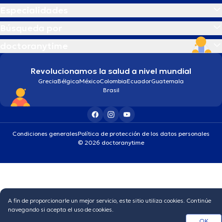
Especialidades
Búsqueda por
doctoranytime
Revolucionamos la salud a nivel mundial
Grecia
Bélgica
México
Colombia
Ecuador
Guatemala
Brasil
Condiciones generales
Política de protección de los datos personales
© 2026 doctoranytime
A fin de proporcionarle un mejor servicio, este sitio utiliza cookies. Continúe
navegando si acepta el uso de cookies.
OK