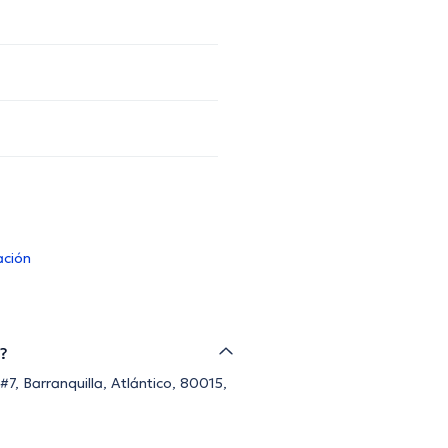
ación
n?
7, Barranquilla, Atlántico, 80015,