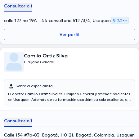
Consultorio 1
calle 127 no 19A - 44 consultorio 512 /3/4, Usaquen
2,2 km
Ver perfil
Camilo Ortiz Silva
Cirujano General
Sobre el especialista
El doctor
Camilo Ortiz Silva
es Cirujano General y atiende pacientes
en Usaquen. Además de su formación académica sobresaliente, el
doctor tiene varios años de experiencia en su área de especialidad.
El Dr. posee años de experiencia laboral en su área de experiencia.
De igual forma, él se ha desempeñado como miembro de diversas
Consultorio 1
asociaciones médicas. Camilo Ortiz Silva ha colaborado en
múltiples conferencias con miras a tener una formación continua en
su campo de especialización y ha difundido diferentes ediciones. Su
Calle 134 #7b-83, Bogotá, 110121, Bogotá, Colombia, Usaquen
cita se puede realizar en Español.