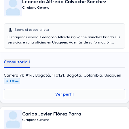
Leonardo Alfredo Calvache Sanchez
Cirujano General
Sobre el especialista
El Cirujano General
Leonardo Alfredo Calvache Sanchez
brinda sus
servicios en una oficina en Usaquen. Además de su formación
académica sobresaliente, el doctor tiene experiencia en su área de
especialidad. El profesional de la salud tiene varios años de
experiencia laboral en su ámbito de estudio. Al igual, él se ha
Consultorio 1
desempeñado como miembro de diversas asociaciones médicas.
Leonardo Alfredo Calvache Sanchez ha colaborado en cuantiosas
conferencias con la intención de tener una formación continua en
Carrera 7b #14, Bogotá, 110121, Bogotá, Colombia, Usaquen
su ámbito de especialización y ha publicado diferentes
1,0 km
publicaciones. Su cita se puede realizar en Español.
Ver perfil
Carlos Javier Flórez Parra
Cirujano General