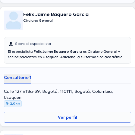
Felix Jaime Baquero Garcia
Cirujano General
Sobre el especialista
El especialista
Felix Jaime Baquero Garcia
es Cirujano General y
recibe pacientes en Usaquen. Adicional a su formación académica
sobresaliente, el doctor tiene experiencia en su área de
especialidad. El Dr. tiene varios años de experiencia laboral en su
ámbito de estudio. Igualmente, él se ha desempeñado como
Consultorio 1
miembro de diversas asociaciones médicas. Felix Jaime Baquero
Garcia ha colaborado en cuantiosas conferencias con la meta de
tener una formación continua en su disciplina de especialización y
Calle 127 #18a-39, Bogotá, 110111, Bogotá, Colombia,
ha compartido diferentes publicaciones. La consulta se puede
Usaquen
realizar en Español.
2,0 km
Ver perfil