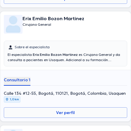
Erix Emilio Bozon Martinez
Cirujano General
Sobre el especialista
El especialista
Erix Emilio Bozon Martinez
es Cirujano General y da
consulta a pacientes en Usaquen. Adicional a su formación
académica sobresaliente, el doctor tiene varios años de experiencia
en su área de especialidad. El doctor lleva más de años de
experiencia laboral en su área de especialización. Asimismo, él se ha
Consultorio 1
destacados como miembro de diversas asociaciones médicas. Erix
Emilio Bozon Martinez ha formado parte en incontables
conferencias con el ideal de tener una formación continua en su
Calle 134 #12-55, Bogotá, 110121, Bogotá, Colombia, Usaquen
temática de especialización y ha compartido numerosos
1,0 km
comunicados. Español son los lenguajes operados por el profesional
de la salud.
Ver perfil