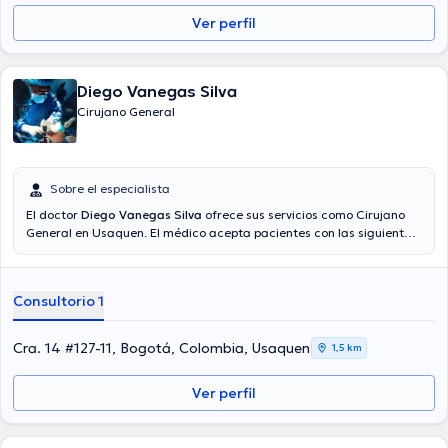
Ver perfil
Diego Vanegas Silva
Cirujano General
Sobre el especialista
El doctor
Diego Vanegas Silva
ofrece sus servicios como Cirujano
General en Usaquen. El médico acepta pacientes con las siguientes
aseguradoras: Coomeva MP, Famisanar Pac. En su consultorio
abarca todo lo relacionado con Apendicitis, Cirugía digestiva,
Hernias, Cirugía de vesícula biliar.
Consultorio 1
Cra. 14 #127-11, Bogotá, Colombia, Usaquen
1,5 km
Ver perfil