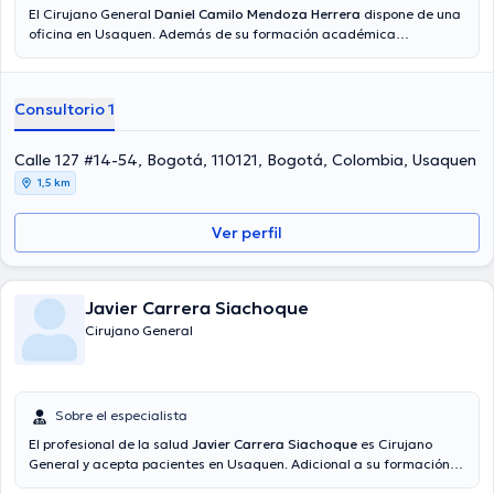
El Cirujano General
Daniel Camilo Mendoza Herrera
dispone de una
oficina en Usaquen. Además de su formación académica
sobresaliente, el doctor tiene experiencia en su área de
especialidad. El Dr. tiene varios años de experiencia laboral en su
área de especialización. Por otro lado, él ha participado como
Consultorio 1
miembro de diversas asociaciones médicas. Daniel Camilo
Mendoza Herrera ha formado parte en innumerables conferencias
con el objetivo de tener una formación continua en su campo de
Calle 127 #14-54, Bogotá, 110121, Bogotá, Colombia, Usaquen
especialización y ha publicado importantes publicaciones. Para
1,5 km
finalizar, el médico puede hablar Español en su consultorio.
Ver perfil
Javier Carrera Siachoque
Cirujano General
Sobre el especialista
El profesional de la salud
Javier Carrera Siachoque
es Cirujano
General y acepta pacientes en Usaquen. Adicional a su formación
académica sobresaliente, el doctor tiene experiencia en su área de