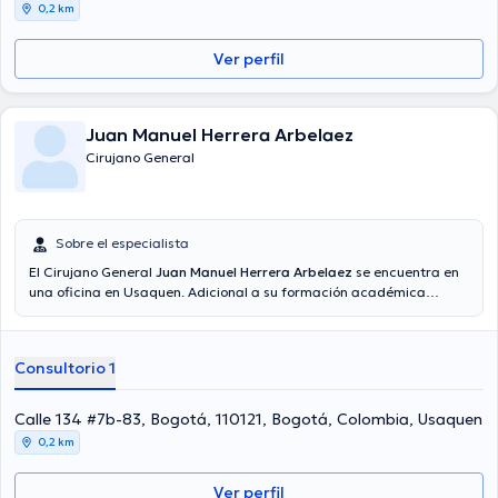
0,2 km
Ver perfil
Juan Manuel Herrera Arbelaez
Cirujano General
Sobre el especialista
El Cirujano General
Juan Manuel Herrera Arbelaez
se encuentra en
una oficina en Usaquen. Adicional a su formación académica
sobresaliente, el doctor tiene varios años de experiencia en su área
de especialidad. El médico cuenta con varios años de experiencia
laboral en su área de experiencia. Del mismo modo, él se ha
Consultorio 1
destacados como miembro de diversas asociaciones médicas. Juan
Manuel Herrera Arbelaez ha colaborado en abundantes
conferencias con la intención de tener una formación continua en
Calle 134 #7b-83, Bogotá, 110121, Bogotá, Colombia, Usaquen
su campo de especialización y ha publicado importantes ediciones.
0,2 km
Su consulta opcionalmente se puede llevar a cabo en Español.
Ver perfil