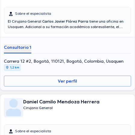
Sobre el especialista
El Cirujano General
Carlos Javier Flórez Parra
tiene una oficina en
Usaquen. Adicional a su formación académica sobresaliente, el
doctor tiene amplios conocimientos en su área de especialidad. El
profesional de la salud tiene numerosos años de experiencia laboral
en su campo de estudio. Adicionalmente, él se ha desempeñado
Consultorio 1
como miembro de diversas asociaciones médicas. Carlos Javier
Flórez Parra ha compartido en considerables conferencias con la
meta de tener una formación continua en su campo de
Carrera 12 #2, Bogotá, 110121, Bogotá, Colombia, Usaquen
especialización y ha publicado numerosas ediciones. Para finalizar,
1,2 km
el Dr. puede hablar en Español.
Ver perfil
Daniel Camilo Mendoza Herrera
Cirujano General
Sobre el especialista