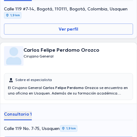
ha formado parte en innumerables conferencias con la finalidad de
tener una formación continua en su campo de especialización y ha
Calle 119 #7-14, Bogotá, 110111, Bogotá, Colombia, Usaquen
difundido importantes comunicados. Español son los lenguajes
1,9 km
operados por la Dra.
Ver perfil
Carlos Felipe Perdomo Orozco
Cirujano General
Sobre el especialista
El Cirujano General
Carlos Felipe Perdomo Orozco
se encuentra en
una oficina en Usaquen. Además de su formación académica
sobresaliente, el doctor tiene amplios conocimientos en su área de
especialidad. El profesional de la salud cuenta con muchos años de
experiencia laboral en su campo de estudio. Así mismo, él se ha
Consultorio 1
destacados como miembro de diversas asociaciones médicas.
Carlos Felipe Perdomo Orozco ha formado parte en innumerables
conferencias con la meta de tener una formación continua en su
Calle 119 No. 7-75, Usaquen
1,9 km
disciplina de especialización y ha anunciado importantes artículos.