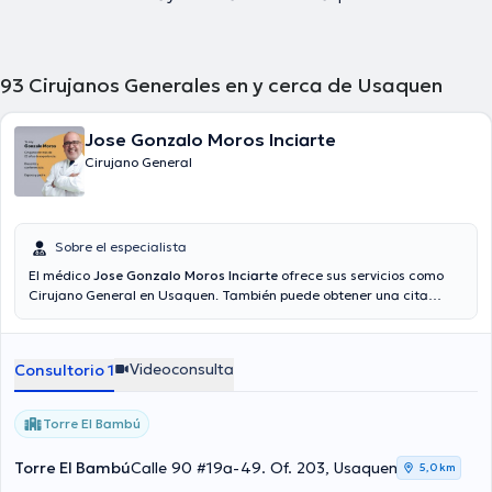
93
Cirujanos Generales en y cerca de Usaquen
Jose Gonzalo Moros Inciarte
Cirujano General
Sobre el especialista
El médico
Jose Gonzalo Moros Inciarte
ofrece sus servicios como
Cirujano General en Usaquen. También puede obtener una cita
médica mediante consulta mediante video. El doctor acepta citas
con las siguientes aseguradoras: Allianz, AXA Colpatria, Medplus. El
precio de la consulta con el médico Jose Gonzalo Moros Inciarte es
Videoconsulta
Consultorio 1
de $180000. Algunos de los servicios médicos ofrecidos en el
consultorio son: Apendicitis, Cirugía digestiva, Hernias, Cirugía de
vesícula biliar.
Torre El Bambú
Torre El Bambú
Calle 90 #19a-49. Of. 203, Usaquen
5,0 km