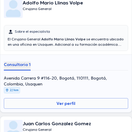
Adolfo Mario Llinas Volpe
Cirujano General
Sobre el especialista
El Cirujano General
Adolfo Mario Llinas Volpe
se encuentra ubicado
en una oficina en Usaquen. Adicional a su formación académica
sobresaliente, el doctor tiene varios años de experiencia en su área
de especialidad. El doctor posee años de experiencia laboral en su
área de experiencia. Al mismo tiempo, él se ha desempeñado como
Consultorio 1
miembro de diversas asociaciones médicas. Adolfo Mario Llinas
Volpe ha cooperado en innumerables conferencias con la meta de
tener una formación continua en su temática de especialización y
Avenida Carrera 9 #116-20, Bogotá, 110111, Bogotá,
ha difundido diferentes publicaciones. Español son los idiomas
Colombia, Usaquen
operados por el especialista.
2,1 km
Ver perfil
Juan Carlos Gonzalez Gomez
Cirujano General