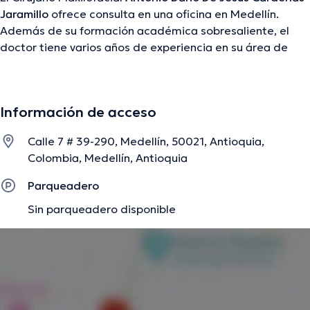
Jaramillo
ofrece consulta en una oficina en Medellín.
Además de su formación académica sobresaliente, el
doctor tiene varios años de experiencia en su área de
especialidad. El doctor tiene numerosos años de
experiencia laboral en su disciplina. Al igual, él se ha
desempeñado como miembro de diversas asociaciones
Información de acceso
médicas. Antonio Dario De Jesus Cardenas Jaramillo ha
intervenido en abundantes conferencias con la intención
Calle 7 # 39-290, Medellín, 50021, Antioquia,
de tener una formación continua en su campo de
Colombia, Medellín, Antioquia
especialización y ha difundido numerosas ediciones.
Español es el idioma principal usados por el Dr.
Parqueadero
Sin parqueadero disponible
La descripción fue editada por el equipo de doctoranytime, con base en
información verificada.