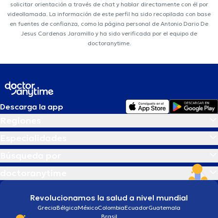
solicitar orientación a través de chat y hablar directamente con él por
videollamada. La información de este perfil ha sido recopilada con base
en fuentes de confianza, como la página personal de Antonio Dario De
Jesus Cardenas Jaramillo y ha sido verificada por el equipo de
doctoranytime.
Descarga la app
Regiones
Especialidades
Búsqueda por
doctoranytime
Revolucionamos la salud a nivel mundial
Grecia
Bélgica
México
Colombia
Ecuador
Guatemala
Brasil