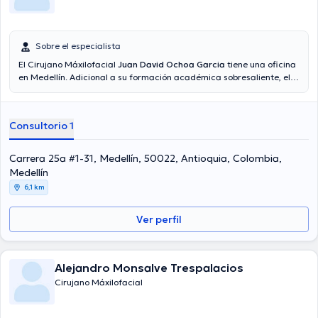
Sobre el especialista
El Cirujano Máxilofacial
Juan David Ochoa Garcia
tiene una oficina
en Medellín. Adicional a su formación académica sobresaliente, el
doctor tiene amplios conocimientos en su área de especialidad. El
médico cuenta con muchos años de experiencia laboral en su
temática de estudio. Incluso, él ha participado como miembro de
Consultorio 1
diversas asociaciones médicas. Juan David Ochoa Garcia ha
formado parte en considerables conferencias con la intención de
lograr tener una formación continua en su temática de
Carrera 25a #1-31, Medellín, 50022, Antioquia, Colombia,
especialización y ha compartido diversos artículos. La consulta se
Medellín
puede hacer en Español.
6,1 km
Ver perfil
Alejandro Monsalve Trespalacios
Cirujano Máxilofacial