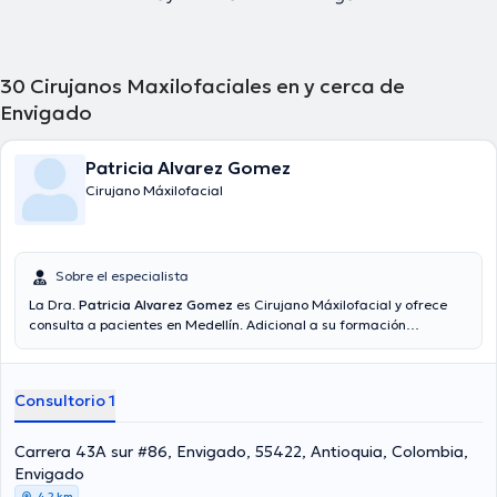
30
Cirujanos Maxilofaciales en y cerca de
Envigado
Patricia Alvarez Gomez
Cirujano Máxilofacial
Sobre el especialista
La Dra.
Patricia Alvarez Gomez
es Cirujano Máxilofacial y ofrece
consulta a pacientes en Medellín. Adicional a su formación
académica sobresaliente, la doctora tiene varios años de
experiencia en su área de especialidad. La profesional de la salud
tiene numerosos años de experiencia laboral en su área de
Consultorio 1
especialización. Incluso, ella se ha desempeñado como miembro de
diversas asociaciones médicas. Patricia Alvarez Gomez ha
contribuido en considerables conferencias con el objetivo de tener
Carrera 43A sur #86, Envigado, 55422, Antioquia, Colombia,
una formación continua en su temática de especialización y ha
Envigado
compartido numerosos artículos. Por último, la especialista puede
4,2 km