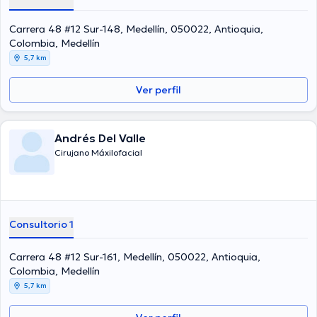
asociaciones médicas. Juan Diego Lopez Betancur ha compartido
en cuantiosas conferencias con la meta de tener una formación
Carrera 48 #12 Sur-148, Medellín, 050022, Antioquia,
continua en su temática de especialización y ha publicado
Colombia, Medellín
diferentes artículos. Para finalizar, el Dr. puede hablar Español en su
5,7 km
consultorio.
Ver perfil
Andrés Del Valle
Cirujano Máxilofacial
Consultorio 1
Carrera 48 #12 Sur-161, Medellín, 050022, Antioquia,
Colombia, Medellín
5,7 km