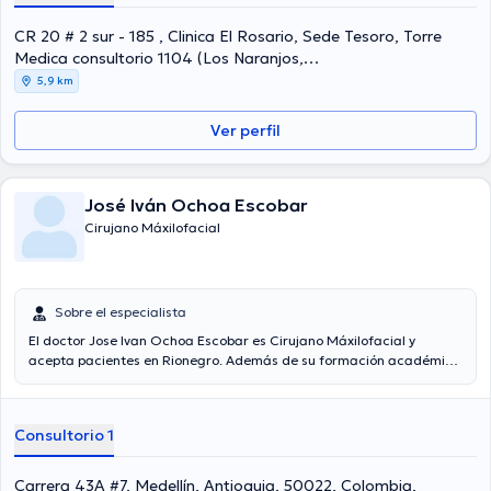
CR 20 # 2 sur - 185 , Clinica El Rosario, Sede Tesoro, Torre
Medica consultorio 1104 (Los Naranjos,
Tesoro),Medellín,Colombia, Medellín
5,9 km
Ver perfil
José Iván Ochoa Escobar
Cirujano Máxilofacial
Sobre el especialista
El doctor Jose Ivan Ochoa Escobar es Cirujano Máxilofacial y
acepta pacientes en Rionegro. Además de su formación académica
sobresaliente, el doctor tiene amplios conocimientos en su área de
especialidad. El doctor posee años de experiencia laboral en su
campo de estudio. De igual manera, él se ha desempeñado como
Consultorio 1
miembro de diversas asociaciones médicas. Jose Ivan Ochoa
Escobar ha cooperado en abundantes conferencias con el objetivo
de tener una formación continua en su temática de especialización
Carrera 43A #7, Medellín, Antioquia, 50022, Colombia,