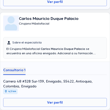
Ver perfil
Carlos Mauricio Duque Palacio
Cirujano Máxilofacial
Sobre el especialista
El Cirujano Máxilofacial
Carlos Mauricio Duque Palacio
se
encuentra en una oficina envigado. Adicional a su formación
académica sobresaliente, el doctor tiene varios años de experiencia
en su área de especialidad. El médico lleva más de años de
experiencia laboral en su área de experiencia. De igual forma, él se
Consultorio 1
ha destacados como miembro de diversas asociaciones médicas.
Carlos Mauricio Duque Palacio ha contribuido en incontables
conferencias con miras a tener una formación continua en su
Carrera 48 #32B Sur-139, Envigado, 55422, Antioquia,
ámbito de especialización y ha publicado importantes artículos.
Colombia, Envigado
Finalmente, el Dr. puede hablar Español en su consultorio.
4,5 km
Ver perfil