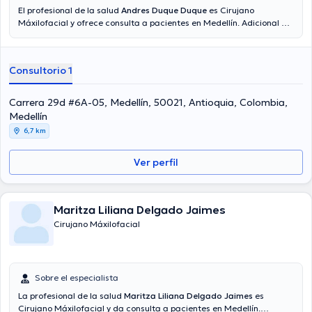
El profesional de la salud
Andres Duque Duque
es Cirujano
Máxilofacial y ofrece consulta a pacientes en Medellín. Adicional a
su formación académica sobresaliente, el doctor tiene experiencia
en su área de especialidad. El profesional de la salud cuenta con
muchos años de experiencia laboral en su área de experiencia. De
Consultorio 1
igual forma, él se ha desempeñado como miembro de diversas
asociaciones médicas. Andres Duque Duque ha intervenido en
abundantes conferencias con el ideal de tener una formación
Carrera 29d #6A-05, Medellín, 50021, Antioquia, Colombia,
continua en su disciplina de especialización y ha publicado
Medellín
numerosas publicaciones. Español es el idioma principal usados por
6,7 km
el Dr.
Ver perfil
Maritza Liliana Delgado Jaimes
Cirujano Máxilofacial
Sobre el especialista
La profesional de la salud
Maritza Liliana Delgado Jaimes
es
Cirujano Máxilofacial y da consulta a pacientes en Medellín.