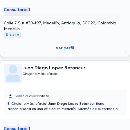
Consultorio 1
Calle 7 Sur #39-197, Medellín, Antioquia, 50022, Colombia,
Medellín
5,3 km
Ver perfil
Juan Diego Lopez Betancur
Cirujano Máxilofacial
Sobre el especialista
El Cirujano Máxilofacial
Juan Diego Lopez Betancur
tiene
disponibilidad en una oficina en Medellín. Además de su formación
académica sobresaliente, el doctor tiene amplios conocimientos en
su área de especialidad. El profesional de la salud cuenta con
muchos años de experiencia laboral en su área de especialización.
Consultorio 1
Al mismo tiempo, él se ha desempeñado como miembro de diversas