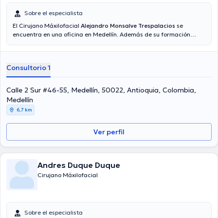
Sobre el especialista
El Cirujano Máxilofacial
Alejandro Monsalve Trespalacios
se
encuentra en una oficina en Medellín. Además de su formación
académica sobresaliente, el doctor tiene varios años de experiencia
en su área de especialidad. El doctor cuenta con varios años de
experiencia laboral en su ámbito de estudio. Además, él ha
Consultorio 1
participado como miembro de diversas asociaciones médicas.
Alejandro Monsalve Trespalacios ha intervenido en considerables
conferencias con la finalidad de tener una formación continua en
Calle 2 Sur #46-55, Medellín, 50022, Antioquia, Colombia,
su disciplina de especialización y ha difundido diversas
Medellín
publicaciones. Finalmente, el Dr. puede hablar Inglés, Portugués,
6,7 km
Español en su consultorio.
Ver perfil
Andres Duque Duque
Cirujano Máxilofacial
Sobre el especialista