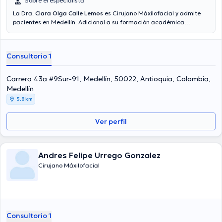
Sobre el especialista
La Dra.
Clara Olga Calle Lemos
es Cirujano Máxilofacial y admite
pacientes en Medellín. Adicional a su formación académica
sobresaliente, la doctora tiene experiencia en su área de
especialidad. La Dra. tiene numerosos años de experiencia laboral
en su disciplina. Al igual, ella ha participado como miembro de
Consultorio 1
diversas asociaciones médicas. Clara Olga Calle Lemos ha
compartido en abundantes conferencias con el fin de tener una
formación continua en su temática de especialización y ha
Carrera 43a #9Sur-91, Medellín, 50022, Antioquia, Colombia,
difundido numerosos comunicados. Finalmente, la doctora puede
Medellín
hablar en Español.
5,8 km
Ver perfil
Andres Felipe Urrego Gonzalez
Cirujano Máxilofacial
Consultorio 1