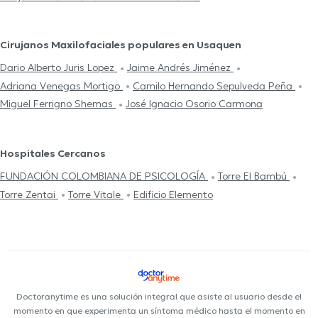
Cirujanos Maxilofaciales populares en Usaquen
Dario Alberto Juris Lopez
Jaime Andrés Jiménez
Adriana Venegas Mortigo
Camilo Hernando Sepulveda Peña
Miguel Ferrigno Shemas
José Ignacio Osorio Carmona
Hospitales Cercanos
FUNDACIÓN COLOMBIANA DE PSICOLOGÍA
Torre El Bambú
Torre Zentai
Torre Vitale
Edificio Elemento
Doctoranytime es una solución integral que asiste al usuario desde el
momento en que experimenta un síntoma médico hasta el momento en