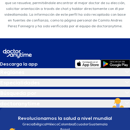
que se resuelve, permitiéndole encontrar el mejor doctor de su elección,
solicitar orientación a través de chat y hablar directamente con él por
videollamada. La información de este perfil ha sido recopilada con base
en fuentes de confianza, como la página personal de Camilo Andres
Perez Fonnegra y ha sido verificada por el equipo de doctoranytime.
Descarga la app
Regiones
Especialidades
Búsqueda por
doctoranytime
Revolucionamos la salud a nivel mundial
Grecia
Bélgica
México
Colombia
Ecuador
Guatemala
Brasil