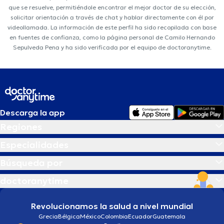
que se resuelve, permitiéndole encontrar el mejor doctor de su elección,
solicitar orientación a través de chat y hablar directamente con él por
videollamada. La información de este perfil ha sido recopilada con base
en fuentes de confianza, como la página personal de Camilo Hernando
Sepulveda Pena y ha sido verificada por el equipo de doctoranytime.
Descarga la app
Regiones
Especialidades
Búsqueda por
doctoranytime
Revolucionamos la salud a nivel mundial
Grecia
Bélgica
México
Colombia
Ecuador
Guatemala