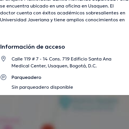
se encuentra ubicado en una oficina en Usaquen. El
doctor cuenta con éxitos académicos sobresalientes en
Universidad Javeriana y tiene amplios conocimientos en
su área de especialidad. El doctor tiene varios años de
experiencia laboral en su área de experiencia.
Igualmente, él se ha desempeñado como miembro de
Información de acceso
diversas asociaciones médicas. Camilo Hernando
Sepulveda Peña ha participado en innumerables
Calle 119 # 7 - 14 Cons. 719 Edificio Santa Ana
conferencias con la intención de tener una formación
Medical Center, Usaquen, Bogotá, D.C.
continua en su ámbito de especialización y ha difundido
importantes ediciones. Español es el idioma principal
Parqueadero
usados por el especialista.
Sin parqueadero disponible
La descripción fue editada por el equipo de doctoranytime, con base en
información verificada.