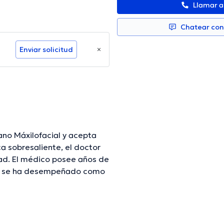
Llamar 
Chatear co
Enviar solicitud
ano Máxilofacial y acepta
a sobresaliente, el doctor
dad. El médico posee años de
 él se ha desempeñado como
 Gomez Iza ha intervenido en
rmación continua en su ámbito
. Español es el idioma