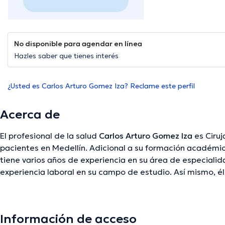
No disponible para agendar en línea
Hazles saber que tienes interés
¿Usted es Carlos Arturo Gomez Iza? Reclame este perfil
Acerca de
El profesional de la salud
Carlos Arturo Gomez Iza
es Ciruj
pacientes en Medellín. Adicional a su formación académic
tiene varios años de experiencia en su área de especiali
experiencia laboral en su campo de estudio. Así mismo,
miembro de diversas asociaciones médicas. Carlos Arturo
abundantes conferencias con el objetivo de tener una fo
de especialización y ha compartido diversos comunicados
Información de acceso
principal usados por el profesional de la salud.