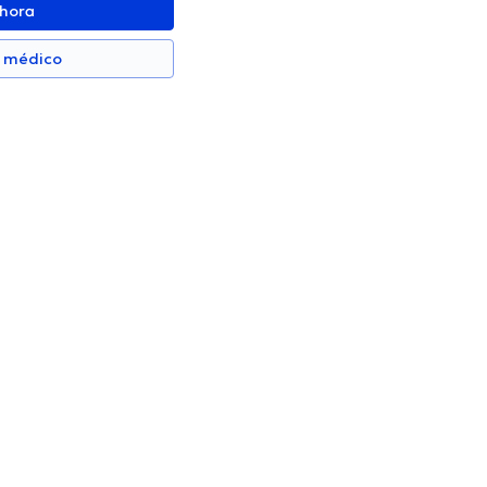
ahora
n médico