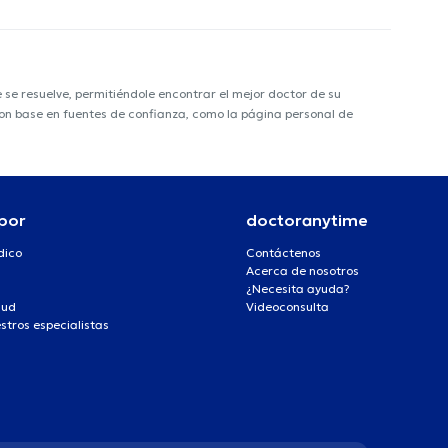
e resuelve, permitiéndole encontrar el mejor doctor de su
 con base en fuentes de confianza, como la página personal de
por
doctoranytime
dico
Contáctenos
Acerca de nosotros
¿Necesita ayuda?
lud
Videoconsulta
stros especialistas