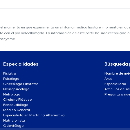
e el momento en que experimenta un síntoma médico hasta el momento en que s
nte con él por videollamada. La información de este perfil ha sido recopilada
oranytime.
Especialidades
Búsqueda 
Fisiatra
Nombre de mé
Psicólogo
Área
Ginecólogo Obstetra
Especialidad
Neuropsicólogo
Artículos de sa
Nefrólogo
Pregunta a nue
Cirujano Plástico
Fonoaudiólogo
Médico General
Especialista en Medicina Alternativa
Nutricionista
Odontólogo