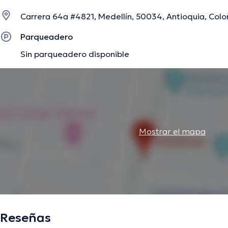
Carrera 64a #4821, Medellín, 50034, Antioquia, Colo
La descripción fue editada por el equipo de doctoranytime, con base en infor
Parqueadero
Sin parqueadero disponible
Mostrar el mapa
Reseñas