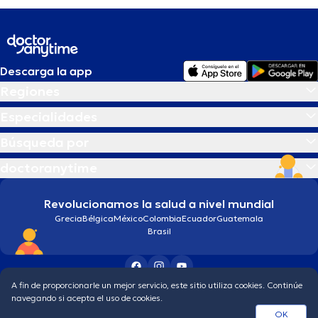
Descarga la app
Regiones
Especialidades
Búsqueda por
doctoranytime
Revolucionamos la salud a nivel mundial
Grecia
Bélgica
México
Colombia
Ecuador
Guatemala
Brasil
A fin de proporcionarle un mejor servicio, este sitio utiliza cookies. Continúe
Condiciones generales
Política de protección de los datos personales
navegando si acepta el uso de cookies.
© 2026 doctoranytime
OK