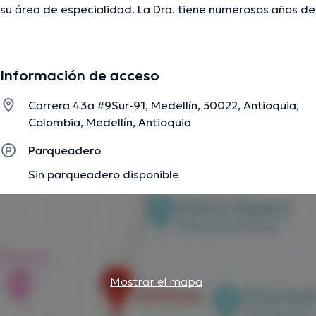
su área de especialidad. La Dra. tiene numerosos años de
experiencia laboral en su disciplina. Al igual, ella ha
participado como miembro de diversas asociaciones
médicas. Clara Olga Calle Lemos ha compartido en
Información de acceso
abundantes conferencias con el fin de tener una
formación continua en su temática de especialización y
Carrera 43a #9Sur-91, Medellín, 50022, Antioquia,
ha difundido numerosos comunicados. Finalmente, la
Colombia, Medellín, Antioquia
doctora puede hablar en Español.
Parqueadero
Sin parqueadero disponible
La descripción fue editada por el equipo de doctoranytime, con base en
información verificada.
Mostrar el mapa