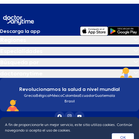
Descarga la app
Regiones
Especialidades
Búsqueda por
doctoranytime
Revolucionamos la salud a nivel mundial
Grecia
Bélgica
México
Colombia
Ecuador
Guatemala
Brasil
A fin de proporcionarle un mejor servicio, este sitio utiliza cookies. Continúe
Condiciones generales
Política de protección de los datos personales
navegando si acepta el uso de cookies.
© 2026 doctoranytime
OK