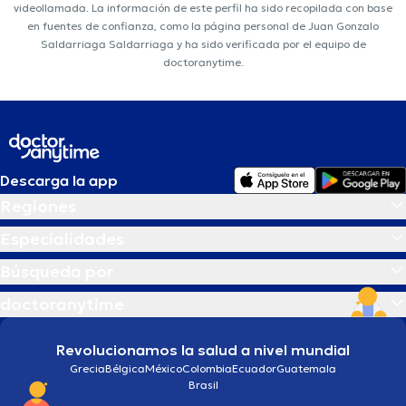
videollamada. La información de este perfil ha sido recopilada con base
en fuentes de confianza, como la página personal de Juan Gonzalo
Saldarriaga Saldarriaga y ha sido verificada por el equipo de
doctoranytime.
Descarga la app
Regiones
Especialidades
Búsqueda por
doctoranytime
Revolucionamos la salud a nivel mundial
Grecia
Bélgica
México
Colombia
Ecuador
Guatemala
Brasil