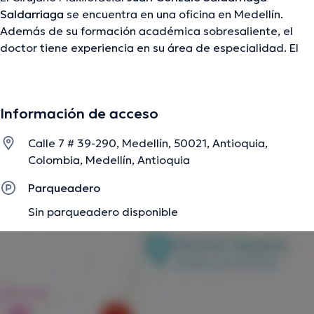
Saldarriaga
se encuentra en una oficina en Medellín.
Además de su formación académica sobresaliente, el
doctor tiene experiencia en su área de especialidad. El
médico tiene numerosos años de experiencia laboral en
su área de especialización. Por otra parte, él ha
participado como miembro de diversas asociaciones
Información de acceso
médicas. Juan Gonzalo Saldarriaga Saldarriaga ha
cooperado en cuantiosas conferencias con el objetivo de
Calle 7 # 39-290, Medellín, 50021, Antioquia,
tener una formación continua en su campo de
Colombia, Medellín, Antioquia
especialización y ha compartido diversas ediciones.
Español es el idioma principal usados por el doctor.
Parqueadero
Sin parqueadero disponible
La descripción fue editada por el equipo de doctoranytime, con base en
información verificada.